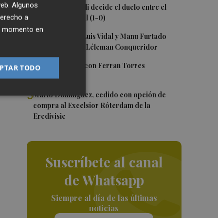
 web. Algunos
2
Un gol de Bardeli decide el duelo entre el
derecho a
Levante y su filial (1-0)
ier momento en
3
Nacho Huerta, Luis Vidal y Manu Furtado
renuevan con el Léleman Conqueridor
4
Foios se vuelca con Ferran Torres
PTAR TODO
5
Mario Domínguez, cedido con opción de
compra al Excelsior Róterdam de la
Eredivisie
Suscríbete al canal
de Whatsapp
Siempre al día de las últimas
noticias