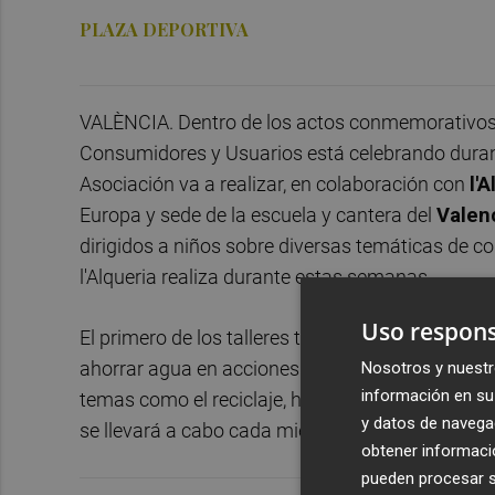
PLAZA DEPORTIVA
VALÈNCIA. Dentro de los actos conmemorativos d
Consumidores y Usuarios está celebrando durante
Asociación va a realizar, en colaboración con
l'
Europa y sede de la escuela y cantera del
Valen
dirigidos a niños sobre diversas temáticas de c
l'Alqueria realiza durante estas semanas.
Uso respons
El primero de los talleres tratará sobre el uso 
ahorrar agua en acciones cotidianas de nuestro 
Nosotros y nuestr
información en su 
temas como el reciclaje, hábitos saludables en la
y datos de navega
se llevará a cabo cada miércoles, en todos los tu
obtener informació
pueden procesar su