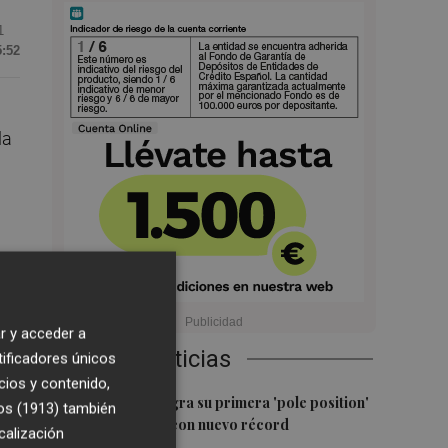
1
5:52
la
r y acceder a
Últimas Noticias
tificadores únicos
dad
cios y contenido,
1
Jorge Martín logra su primera 'pole position'
os (1913)
también
en Silverstone, con nuevo récord
calización