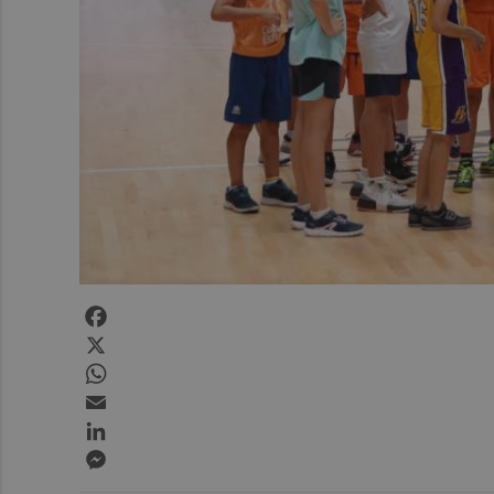
Facebook
X
WhatsApp
Email
LinkedIn
Messenger