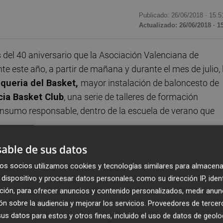
Publicado: 26/06/2018 ·
15:5
Actualizado: 26/06/2018 · 1
el 40 aniversario que la Asociación Valenciana de
 este año, a partir de mañana y durante el mes de julio, 
Alqueria del Basket,
mayor instalación de baloncesto de
cia Basket Club
, una serie de talleres de formación
onsumo responsable, dentro de la escuela de verano que
able de sus datos
responsable del agua, que recoge consejos para aprender a
día a día. Durante las siguientes semanas, se abordarán
os socios utilizamos cookies y tecnologías similares para almacena
dispositivo y procesar datos personales, como su dirección IP, iden
 alimentación o importancia del ejercicio físico. La activi
ción, para ofrecer anuncios y contenido personalizados, medir anun
rnos de la escuela.
n sobre la audiencia y mejorar los servicios.
Proveedores de tercer
s datos para estos y otros fines, incluido el uso de datos de geolo