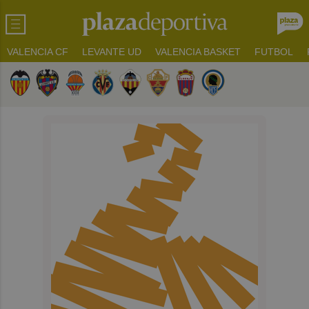
VALENCIA CF
LEVANTE UD
VALENCIA BASKET
FUTBOL