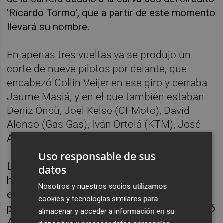
'Ricardo Tormo', que a partir de este momento
llevará su nombre.
En apenas tres vueltas ya se produjo un
corte de nueve pilotos por delante, que
encabezó Collin Veijer en ese giro y cerraba
Jaume Masiá, y en el que también estaban
Deniz Öncü, Joel Kelso (CFMoto), David
Alonso (Gas Gas), Iván Ortolá (KTM), José
Antonio Rueda (KTM) y David Muñoz (KTM).
Uso responsable de sus
Los nueve de cabeza consiguieron abrir un
datos
hueco de más de dos segundos en apenas
Nosotros y nuestros socios utilizamos
esas tres vueltas respecto a un grupo
cookies y tecnologías similares para
perseguidor mucho más amplio que encabezó
almacenar y acceder a información en su
Adrián Fernández (Honda).