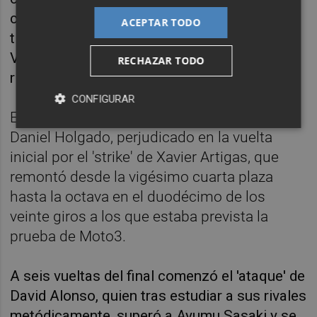
cabeza de carrera, en donde casi todo el
ACEPTAR TODO
tiempo fueron los pilotos de Husqvarna,
Veijer y Sasaki, los que impusieron el mejor
RECHAZAR TODO
ritmo.
CONFIGURAR
En ese grupo perseguidor acabó en cabeza
Daniel Holgado, perjudicado en la vuelta
inicial por el 'strike' de Xavier Artigas, que
remontó desde la vigésimo cuarta plaza
hasta la octava en el duodécimo de los
veinte giros a los que estaba prevista la
prueba de Moto3.
A seis vueltas del final comenzó el 'ataque' de
David Alonso, quien tras estudiar a sus rivales
metódicamente, superó a Ayumu Sasaki y se