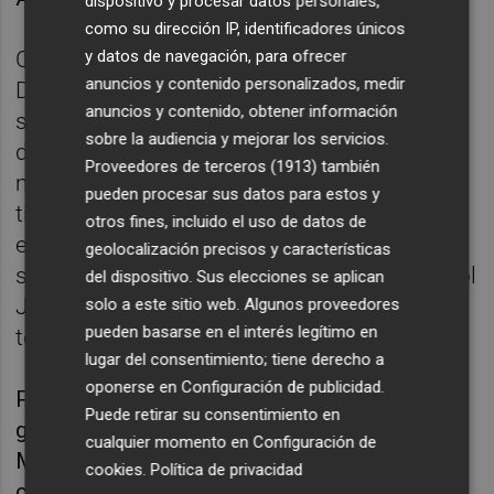
dispositivo y procesar datos personales,
como su dirección IP, identificadores únicos
Con el paso de las vueltas Jaume Masiá y
y datos de navegación, para ofrecer
anuncios y contenido personalizados, medir
David Muñoz, en cola del grupo de cabeza,
anuncios y contenido, obtener información
se fueron quedando un tanto descolgados
sobre la audiencia y mejorar los servicios.
del resto, hasta que el vigente campeón del
Proveedores de terceros (1913)
también
mundo se puso por delante y comenzó a
pueden procesar sus datos para estos y
tirar con fuerza para intentar recuperar todo
otros fines, incluido el uso de datos de
el terreno perdido, en tanto que en ese
geolocalización precisos y características
septeto el australiano Joel Kelso y el español
del dispositivo. Sus elecciones se aplican
José Antonio Rueda tan pronto cedían
solo a este sitio web. Algunos proveedores
pueden basarse en el interés legítimo en
terreno como lo recuperaban.
lugar del consentimiento; tiene derecho a
oponerse en
Configuración de publicidad
.
Pero lo que acabó sucediendo fue que el
Puede retirar su consentimiento en
grupo perseguidor acabó neutralizando a
cualquier momento en
Configuración de
Masiá y Muñoz, y todos ellos con más de
cookies
.
Política de privacidad
cinco segundos perdidos respecto a la