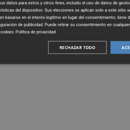
s datos para estos y otros fines, incluido el uso de datos de geolo
más fuertes en Cheste están previstos para la tarde, una 
rísticas del dispositivo. Sus elecciones se aplican solo a este sitio
 basarse en el interés legítimo en lugar del consentimiento; tiene 
guración de publicidad
. Puede retirar su consentimiento en cualqu
cookies
.
Política de privacidad
CHESTE
RECHAZAR TODO
ACE