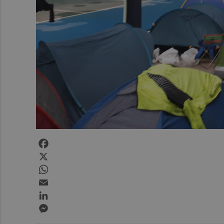
Facebook
X
WhatsApp
Email
LinkedIn
Messenger