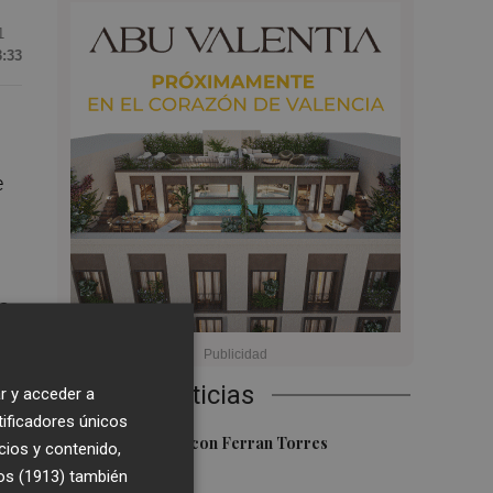
1
3:33
e
la
Últimas Noticias
r y acceder a
tificadores únicos
1
Foios se vuelca con Ferran Torres
cios y contenido,
os (1913)
también