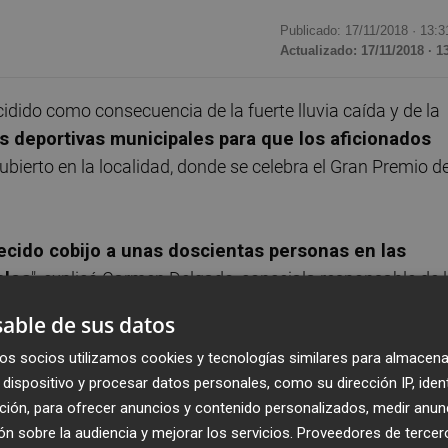
Publicado: 17/11/2018 ·
13:3
Actualizado: 17/11/2018 · 1
idido como consecuencia de la fuerte lluvia caída y de la
es deportivas municipales para que los aficionados
bierto en la localidad, donde se celebra el Gran Premio d
cido cobijo a unas doscientas personas en las
ales
", explicó Carmen Delgado, concejala responsable de 
calidad con motivo del Mundial de motociclismo.
able de sus datos
os socios utilizamos cookies y tecnologías similares para almacena
uedarse en sus tiendas o furgonetas"
, señalaron
dispositivo y procesar datos personales, como su dirección IP, iden
ción, para ofrecer anuncios y contenido personalizados, medir anun
n sobre la audiencia y mejorar los servicios.
Proveedores de tercer
ralitat se espera que no llueva este sábado, pero que la