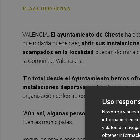
PLAZA DEPORTIVA
VALÈNCIA.
El ayuntamiento de Cheste
ha dec
que todavía puede caer,
abrir sus instalacion
acampados en la localidad
puedan dormir a cu
la Comunitat Valenciana.
"
En total desde el Ayuntamiento hemos ofre
instalaciones deportivas cubiertas municip
organización de los actos programados en la lo
Uso respons
Nosotros y nuestr
"
Aún así, algunas personas han preferido q
información en su 
fuentes municipales.
y datos de navega
obtener informació
Según las previsiones con las que cuenta la Gene