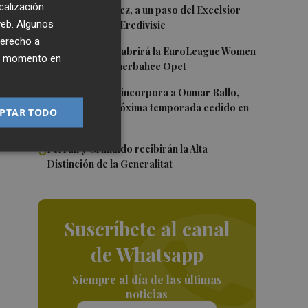
calización
2
Mario Domínguez, a un paso del Excelsior
vez
 web. Algunos
Róterdam de la Eredivisie
derecho a
3
Valencia Basket abrirá la EuroLeague Women
ier momento en
en casa ante Fenerbahce Opet
4
Valencia Basket incorpora a Oumar Ballo,
que jugará la próxima temporada cedido en
PTAR TODO
Galatasaray
5
Ferran y Grimaldo recibirán la Alta
Distinción de la Generalitat
Suscríbete al canal
de Whatsapp
Siempre al día de las últimas
noticias