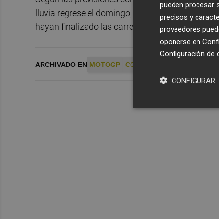
pueden procesar su
lluvia regrese el domingo, aunque los episodios 
precisos y caracte
hayan finalizado las carreras.
proveedores pueden
oponerse en
Confi
Configuración de 
ARCHIVADO EN
MOTOGP
COMUNITAT VALENCIANA
CONFIGURAR