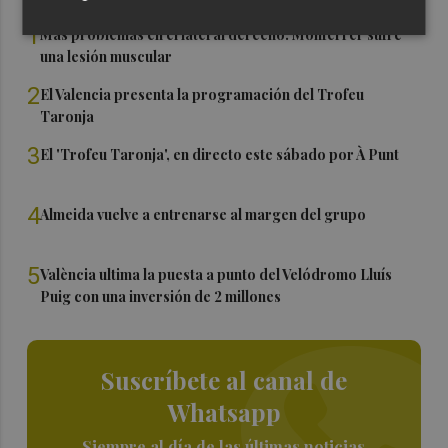
1
Más problemas en el lateral derecho: Monferrer sufre
una lesión muscular
2
El Valencia presenta la programación del Trofeu
Taronja
3
El 'Trofeu Taronja', en directo este sábado por À Punt
4
Almeida vuelve a entrenarse al margen del grupo
5
València ultima la puesta a punto del Velódromo Lluís
Puig con una inversión de 2 millones
Suscríbete al canal de
Whatsapp
Siempre al día de las últimas noticias