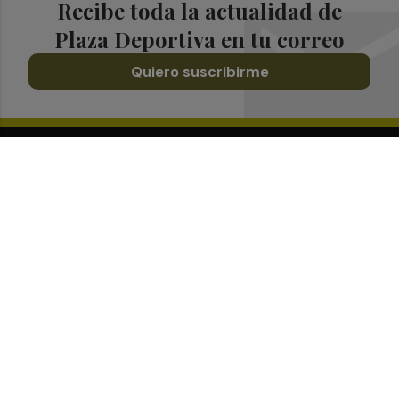
Recibe toda la actualidad de
Plaza Deportiva en tu correo
Quiero suscribirme
Suscríbete al Boletín
Todos los días a primera hora en tu email
¡Quiero suscribirme!
Síguenos en redes
Plaza Deportiva, desde cualquier medio