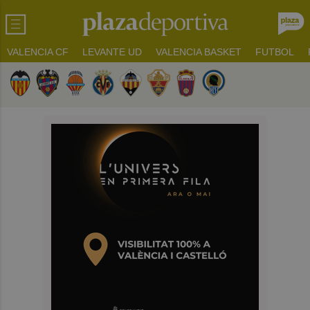
VALENCIA CF
LEVANTE UD
VALENCIA BASKET
FUTBOL