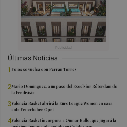
Últimas Noticias
1
Foios se vuelca con Ferran Torres
2
Mario Domínguez, a un paso del Excelsior Róterdam de
la Eredivisie
3
Valencia Basket abrirá la EuroLeague Women en casa
ante Fenerbahce Opet
4
Valencia Basket incorpora a Oumar Ballo, que jugará la
próxima temporada cedido en Galatasaray