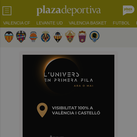
VALENCIA CF
LEVANTE UD
VALENCIA BASKET
FUTBOL