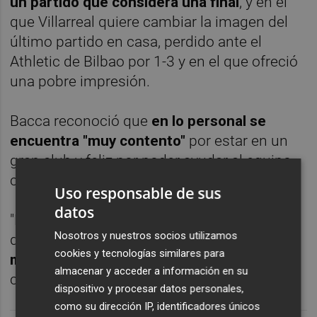
un partido que considera una final
, y en el
que Villarreal quiere cambiar la imagen del
último partido en casa, perdido ante el
Athletic de Bilbao por 1-3 y en el que ofreció
una pobre impresión.
Bacca reconoció que
en lo personal se
encuentra "muy contento"
por estar en un
gran club y feliz por poder ayudar al equipo
con goles.
Uso responsable de sus
datos
"Espero seguir haciéndolo en lo que queda
Nosotros y nuestros socios utilizamos
de temporada, porque
estamos en el
cookies y tecnologías similares para
momento decisivo
", concluyó el jugador
almacenar y acceder a información en su
colombiano.
dispositivo y procesar datos personales,
como su dirección IP, identificadores únicos