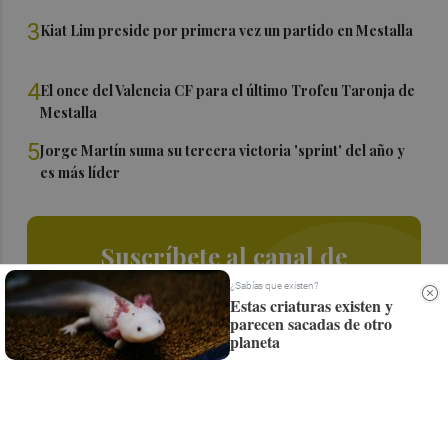
3
Kiat Lim preside por primera vez un partido en Mestalla
4
El once del Valencia CF para el último Trofeu Taronja de
Mestalla
5
Jorge Martín suma su tercera victoria 'sprint' del año y
es más líder
Suscríbete al canal de
Whatsapp
¿Sabías que existen?
Estas criaturas existen y
parecen sacadas de otro
Siempre al día de las últimas noticias
planeta
¡Quiero suscribirme!