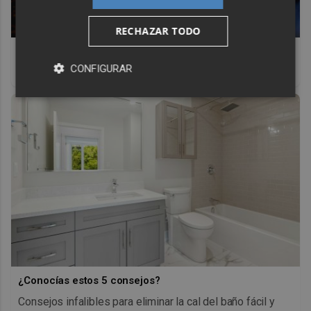
RECHAZAR TODO
Parece ciencia ficción
CONFIGURAR
Prepárate para alucinar con estas criaturas
¿Conocías estos 5 consejos?
Consejos infalibles para eliminar la cal del baño fácil y