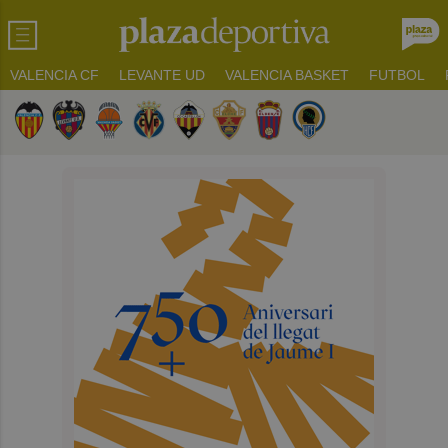
VALENCIA CF
LEVANTE UD
VALENCIA BASKET
FUTBOL