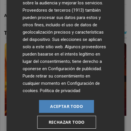
sobre la audiencia y mejorar los servicios.
Proveedores de terceros (1913)
también
ARCHIVADO EN
VALENCIA BASKET
pueden procesar sus datos para estos y
otros fines, incluido el uso de datos de
geolocalización precisos y características
del dispositivo. Sus elecciones se aplican
solo a este sitio web. Algunos proveedores
pueden basarse en el interés legítimo en
lugar del consentimiento; tiene derecho a
oponerse en
Configuración de publicidad
.
Puede retirar su consentimiento en
cualquier momento en
Configuración de
cookies
.
Política de privacidad
ACEPTAR TODO
Corepunk MMORPG
RECHAZAR TODO
Un verdadero MMORPG de la vieja escuela ¡Cómo los de