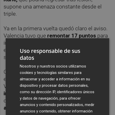
supone una amenaza constante desde el
triple.
Ya en la primera vuelta quedó claro el aviso.
Valencia tuvo que
remontar 17 puntos
para
imponerse en la Fonteta, una muestra
evidente de que no espera un partido
Uso responsable de sus
datos
sencillo ni cómodo.
Nosotros y nuestros socios utilizamos
Con la segunda plaza en juego y la Copa
cookies y tecnologías similares para
esperando a la vuelta de la esquina, el
almacenar y acceder a información en su
dispositivo y procesar datos personales,
Valencia Basket encara una
prueba
como su dirección IP, identificadores únicos
importante
para llegar a la próxima semana
y datos de navegación, para ofrecer
con confianza y estabilidad.
Última parada
anuncios y contenido personalizados, medir
antes del torneo del KO.
anuncios y contenido, obtener información