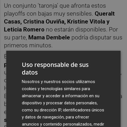
Un conjunto ‘taronja’ que afronta estos
playoffs con bajas muy sensibles.
Queralt
Casas, Cristina Ouviña, Kristine Vitola y
Leticia Romero
no estarán disponibles. Por
su parte,
Mama Dembele
podría disputar sus
primeros minutos.
Esta noche, Valencia Basket buscará
dar el
Uso responsable de sus
primer paso
hacia las semifinales logrando
datos
un
buen resultado para el choque de vuelta
,
que se jugará el domingo en la Fonteta.
Nosotros y nuestros socios utilizamos
Hasta ahora, ni en Copa de la Reina ni en
cookies y tecnologías similares para
EuroLeague Women se ha logrado superar la
almacenar y acceder a información en su
dispositivo y procesar datos personales,
barrera de las semifinales. Un obstáculo que
como su dirección IP, identificadores únicos
esta vez sí deberá ser superado si se quiere
y datos de navegación, para ofrecer
seguir en la máxima competición europea
.
anuncios y contenido personalizados, medir