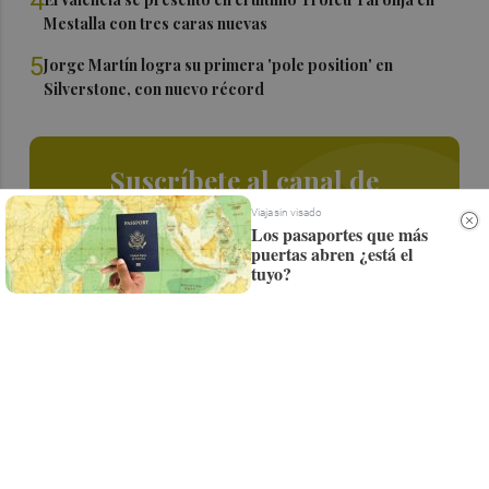
4
Mestalla con tres caras nuevas
5
Jorge Martín logra su primera 'pole position' en
Silverstone, con nuevo récord
Suscríbete al canal de
Whatsapp
Viaja sin visado
Los pasaportes que más
puertas abren ¿está el
Siempre al día de las últimas noticias
tuyo?
¡Quiero suscribirme!