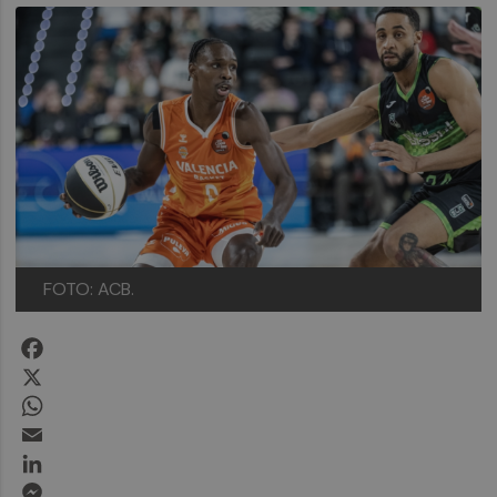
FOTO: ACB.
Facebook
X
WhatsApp
Email
LinkedIn
Messenger