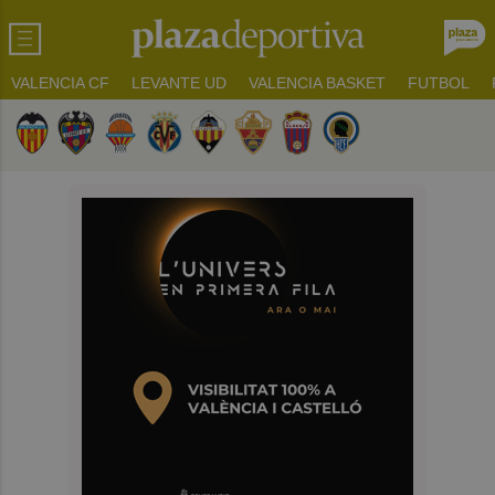
VALENCIA CF
LEVANTE UD
VALENCIA BASKET
FUTBOL