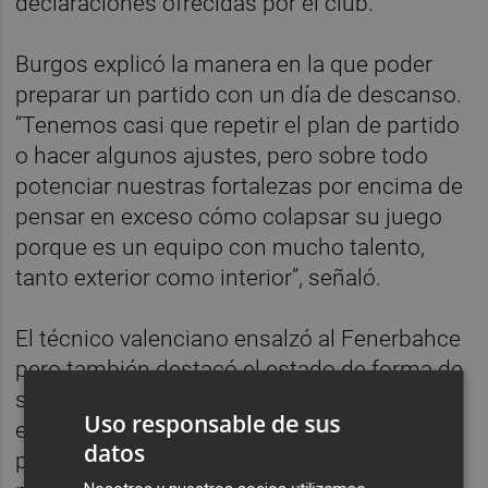
declaraciones ofrecidas por el club.
Burgos explicó la manera en la que poder
preparar un partido con un día de descanso.
“Tenemos casi que repetir el plan de partido
o hacer algunos ajustes, pero sobre todo
potenciar nuestras fortalezas por encima de
pensar en exceso cómo colapsar su juego
porque es un equipo con mucho talento,
tanto exterior como interior”, señaló.
El técnico valenciano ensalzó al Fenerbahce
pero también destacó el estado de forma de
sus jugadoras: “Tenemos enfrente a un
Uso responsable de sus
equipazo más reforzado que en el reciente
datos
partido, pero sobre eso nos vamos a