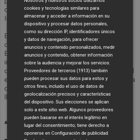
preparar. Estamos creciendo en ambas
Nosotros y nuestros socios utilizamos
cookies y tecnologías similares para
competiciones y mejorando como equipo.
almacenar y acceder a información en su
Intentaremos dar un pasito más”.
dispositivo y procesar datos personales,
como su dirección IP, identificadores únicos
Burgos habló sobre el sistema de
y datos de navegación, para ofrecer
competición de cara a la segunda fase de la
anuncios y contenido personalizados, medir
Euroliga. “Todos los partidos cuentan,
anuncios y contenido, obtener información
incluso los que has jugado contra el equipo
sobre la audiencia y mejorar los servicios.
que no avanza de ronda. Nuestra mentalidad
Proveedores de terceros (1913)
también
pueden procesar sus datos para estos y
está en seguir creciendo e ir haciéndolo día a
otros fines, incluido el uso de datos de
día sin pensar en lo que pasó o está por
geolocalización precisos y características
llegar”, finalizó.
del dispositivo. Sus elecciones se aplican
solo a este sitio web. Algunos proveedores
pueden basarse en el interés legítimo en
ARCHIVADO EN
VALENCIA BASKET
lugar del consentimiento; tiene derecho a
oponerse en
Configuración de publicidad
.