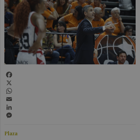
Facebook
X
WhatsApp
Email
LinkedIn
Messenger
Plaza