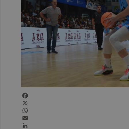
Facebook
X
WhatsApp
Email
LinkedIn