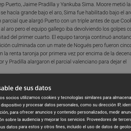
p Puerto, Jaime Pradilla y Yankuba Sima. Moore metió la
e hacía grande bajo el aro, Sima fue habilitado bajo el ar
parcial que alargó Puerto con un triple antes de que Coo
 al aro pero el equipo gallego iba devolviendo los golpes c
mitad del primer cuarto. El equipo taronja continuó anotan
sición culminada con un mate de Nogués pero fueron cinc
n la renta taronja por primera vez por encima de la decen
or y Pradilla alargaron el parcial valenciano para dejar el
 encadenó tres aciertos en ataque y pese a un 2+0 de Moor
able de sus datos
 exterior pese a conseguir nuevas opciones con el rebote
os socios utilizamos cookies y tecnologías similares para almacena
ala racha desde detrás del arco y tras dos tiros libres de
dispositivo y procesar datos personales, como su dirección IP, iden
renta taronja antes de que Cook se lo devolviera para llegar
ción, para ofrecer anuncios y contenido personalizados, medir anun
 Larrea e Iroegbu estrenaron su cuenta anotadora y aunq
n sobre la audiencia y mejorar los servicios.
Proveedores de tercer
decena de desventaja al equipo gallego, Reuvers bajo el a
s datos para estos y otros fines, incluido el uso de datos de geolo