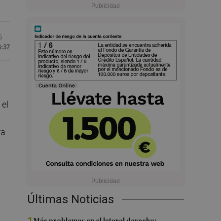
5
3:37
 el
ra
Últimas Noticias
Más problemas en el lateral derecho: