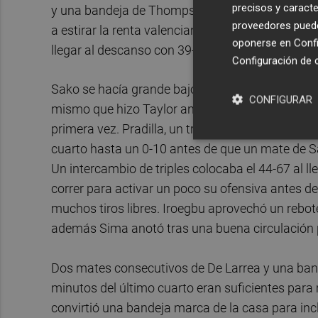
precisos y caracte
y una bandeja de Thompson para que los doce j
proveedores pueden
a estirar la renta valenciana. Un 2+1 de Reuvers 
oponerse en
Confi
llegar al descanso con 39-54.
Configuración de 
Sako se hacía grande bajo los dos aros y convert
CONFIGURAR
mismo que hizo Taylor antes de que el propio Neal
primera vez. Pradilla, un triple de Costello y Moor
cuarto hasta un 0-10 antes de que un mate de S
Un intercambio de triples colocaba el 44-67 al ll
correr para activar un poco su ofensiva antes d
muchos tiros libres. Iroegbu aprovechó un rebote 
además Sima anotó tras una buena circulación p
Dos mates consecutivos de De Larrea y una band
minutos del último cuarto eran suficientes par
convirtió una bandeja marca de la casa para incl