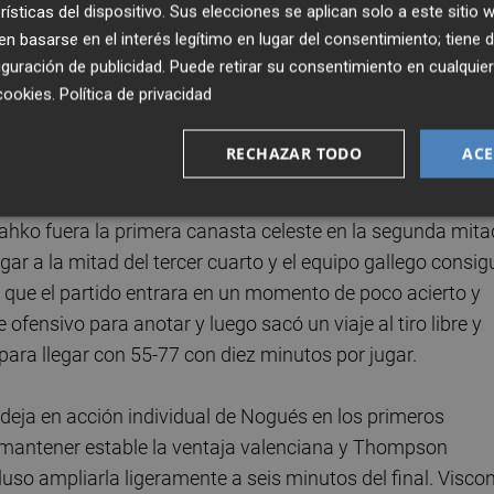
rísticas del dispositivo. Sus elecciones se aplican solo a este sitio
ugadores hubiesen anotado al paso por el minuto 18 volv
 basarse en el interés legítimo en lugar del consentimiento; tiene 
fue replicado por un triple sobre la bocina de Alonso para
guración de publicidad
. Puede retirar su consentimiento en cualqu
cookies
.
Política de privacidad
ía la primera de la segunda mitad tras rebote ofensivo, lo
RECHAZAR TODO
ACE
 desde el tiro libre pusiera la veintena de ventaja por
e desde el tiro libre alargaron el parcial de salida del terce
ahko fuera la primera canasta celeste en la segunda mita
egar a la mitad del tercer cuarto y el equipo gallego consig
e que el partido entrara en un momento de poco acierto y
ofensivo para anotar y luego sacó un viaje al tiro libre y
ara llegar con 55-77 con diez minutos por jugar.
eja en acción individual de Nogués en los primeros
a mantener estable la ventaja valenciana y Thompson
uso ampliarla ligeramente a seis minutos del final. Viscon