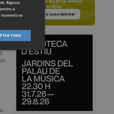
Siempre al día de las últimas
 web. Algunos
ían
noticias
derecho a
¡Quiero suscribirme!
ier momento en
PTAR TODO
r
d.
uió
ti