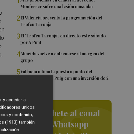
1
Monferrer sufre una lesión muscular
o
2
El Valencia presenta la programación del
k
Trofeu Taronja
on
3
El 'Trofeu Taronja', en directo este sábado
do
por À Punt
o
4
Almeida vuelve a entrenarse al margen del
a,
grupo
5
València ultima la puesta a punto del
Velódromo Lluís Puig con una inversión de 2
millones
e,
r y acceder a
tificadores únicos
Suscríbete al canal
cios y contenido,
ue
de Whatsapp
os (1913)
también
ro
calización