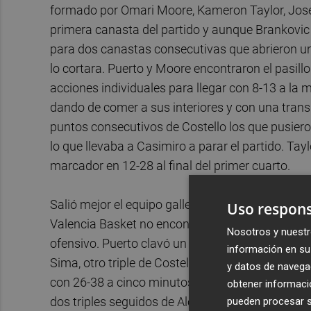
formado por Omari Moore, Kameron Taylor, Jose
primera canasta del partido y aunque Brankovic s
para dos canastas consecutivas que abrieron un 
lo cortara. Puerto y Moore encontraron el pasillo
acciones individuales para llegar con 8-13 a la 
dando de comer a sus interiores y con una tran
puntos consecutivos de Costello los que pusiero
lo que llevaba a Casimiro a parar el partido. Tayl
marcador en 12-28 al final del primer cuarto.
Salió mejor el equipo gallego al segundo acto y
Uso respons
Valencia Basket no encontraba acierto en el tiro
Nosotros y nuestr
ofensivo. Puerto clavó un triple para romper la m
información en su 
Sima, otro triple de Costello volvía a estirar la 
y datos de navega
con 26-38 a cinco minutos para el descanso. De
obtener informació
dos triples seguidos de Alonso mantenían en la 
pueden procesar su