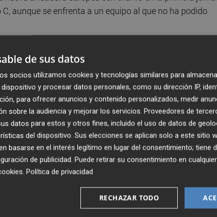
po C, aunque se enfrenta a un equipo al que no ha podido
rbahce hasta en siete ocasiones, todas en la máxima
able de sus datos
 ha terminado siempre con derrota.
os socios utilizamos cookies y tecnologías similares para almacena
dispositivo y procesar datos personales, como su dirección IP, iden
as fue en el partido por el tercer y cuarto puesto de la fi
ción, para ofrecer anuncios y contenido personalizados, medir anun
inó en derrota para el Valencia Basket pero fue la ocasi
n sobre la audiencia y mejorar los servicios.
Proveedores de tercer
9-49).
s datos para estos y otros fines, incluido el uso de datos de geolo
rísticas del dispositivo. Sus elecciones se aplican solo a este sitio
s, continúa sin poder contar ni con Cristina Ouviña, en
 basarse en el interés legítimo en lugar del consentimiento; tiene 
temporada anterior por maternidad, ni con Leo Fiebich, qu
guración de publicidad
. Puede retirar su consentimiento en cualqu
cookies
.
Política de privacidad
n en la WNBA.
RECHAZAR TODO
ACE
ió en su primer partido de la Euroliga con un marcador
base Segvi Uzun y con la pívot Iliana Rupert como