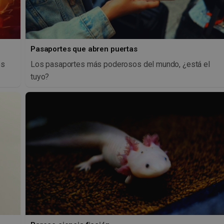
Pasaportes que abren puertas
os
Los pasaportes más poderosos del mundo, ¿está el
tuyo?