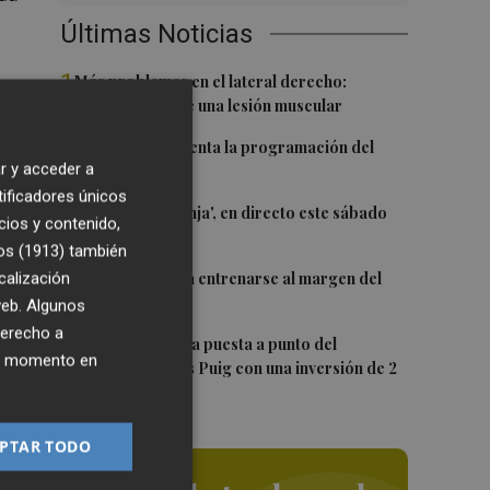
Últimas Noticias
1
Más problemas en el lateral derecho:
Monferrer sufre una lesión muscular
2
El Valencia presenta la programación del
r y acceder a
Trofeu Taronja
tificadores únicos
nal
3
El 'Trofeu Taronja', en directo este sábado
cios y contenido,
por À Punt
ón
os (1913)
también
4
calización
Almeida vuelve a entrenarse al margen del
grupo
 web. Algunos
derecho a
5
València ultima la puesta a punto del
e
ier momento en
Velódromo Lluís Puig con una inversión de 2
millones
PTAR TODO