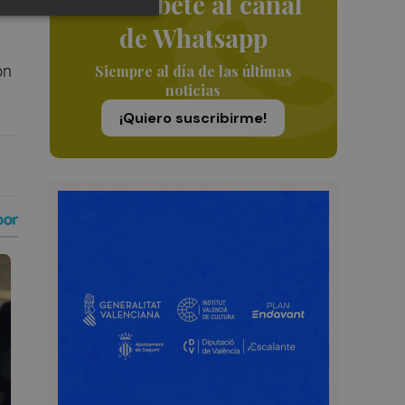
Suscríbete al canal
de Whatsapp
ón
Siempre al día de las últimas
noticias
¡Quiero suscribirme!