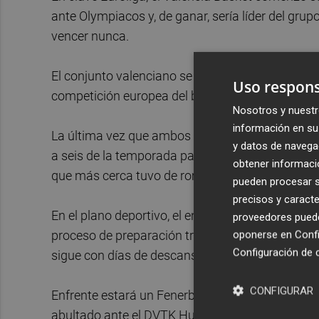
ante Olympiacos y, de ganar, sería líder del gru
vencer nunca.
El conjunto valenciano se ha enfrentado a Fene
Uso respons
competición europea del baloncesto femenino, y
Nosotros y nuestr
información en su 
La última vez que ambos equipos se vieron las car
y datos de navega
a seis de la temporada pasada, que también term
obtener informació
que más cerca tuvo de romper su mala racha (5
pueden procesar su
precisos y caracte
En el plano deportivo, el entrenador, Rubén Burgo
proveedores pueden
proceso de preparación tras haberse perdido la 
oponerse en
Confi
Configuración de 
sigue con días de descanso tras su participació
CONFIGURAR
Enfrente estará un Fenerbahce que también venc
abultado ante el DVTK Huntherm (58-89) con la 