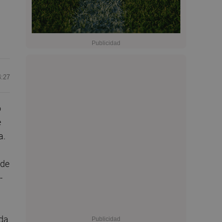
4:27
o
e
a.
 de
-
ada