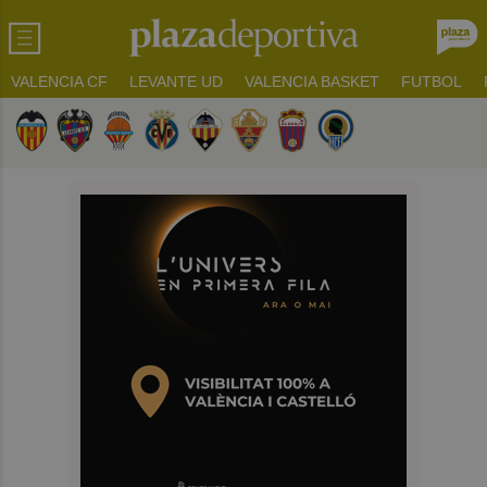
VALENCIA CF
LEVANTE UD
VALENCIA BASKET
FUTBOL