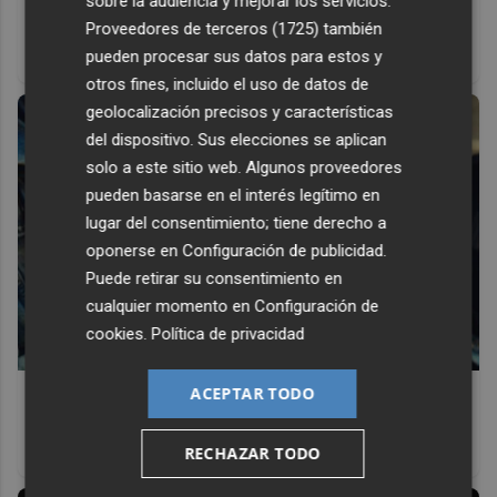
sobre la audiencia y mejorar los servicios.
Proveedores de terceros (1725)
también
Un verdadero MMORPG de la vieja escuela ¡Cómo los de
pueden procesar sus datos para estos y
antes, pero mejor!
otros fines, incluido el uso de datos de
geolocalización precisos y características
del dispositivo. Sus elecciones se aplican
solo a este sitio web. Algunos proveedores
pueden basarse en el interés legítimo en
lugar del consentimiento; tiene derecho a
oponerse en
Configuración de publicidad
.
Puede retirar su consentimiento en
cualquier momento en
Configuración de
cookies
.
Política de privacidad
Pasaportes que abren puertas
ACEPTAR TODO
Los pasaportes más poderosos del mundo, ¿está el
RECHAZAR TODO
tuyo?