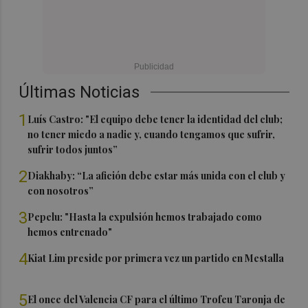
Últimas Noticias
1
Luís Castro: "El equipo debe tener la identidad del club;
no tener miedo a nadie y, cuando tengamos que sufrir,
sufrir todos juntos”
2
Diakhaby: “La afición debe estar más unida con el club y
con nosotros”
3
Pepelu: "Hasta la expulsión hemos trabajado como
hemos entrenado"
4
Kiat Lim preside por primera vez un partido en Mestalla
5
El once del Valencia CF para el último Trofeu Taronja de