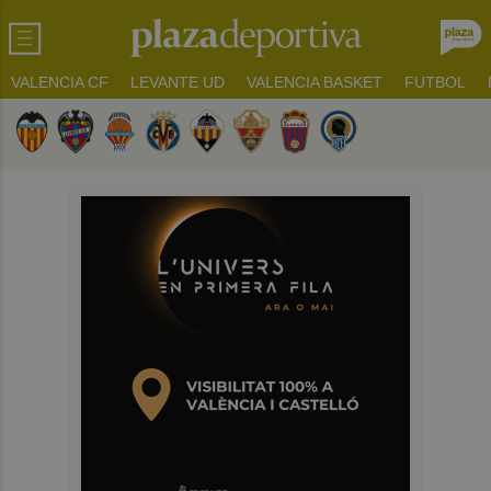
VALENCIA CF
LEVANTE UD
VALENCIA BASKET
FUTBOL