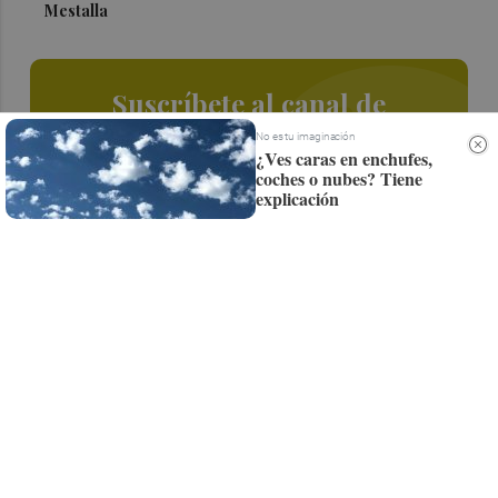
Mestalla
Suscríbete al canal de
Whatsapp
No es tu imaginación
¿Ves caras en enchufes,
coches o nubes? Tiene
Siempre al día de las últimas noticias
explicación
¡Quiero suscribirme!