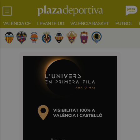
VALENCIA CF
LEVANTE UD
VALENCIA BASKET
FUTBOL