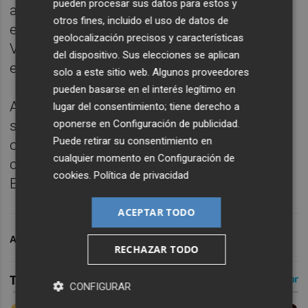
pueden procesar sus datos para estos y
ante el La Laguna Tenerife en el tercer
otros fines, incluido el uso de datos de
encuentro de la semifinal igualó a Miki
geolocalización precisos y características
Vukovic como entrenador con más victorias
del dispositivo. Sus elecciones se aplican
en la historia del club.
solo a este sitio web. Algunos proveedores
pueden basarse en el interés legítimo en
Ahora el Valencia está pendiente de saber si
lugar del consentimiento; tiene derecho a
se enfrentará al Real Madrid, que domina la
oponerse en
Configuración de publicidad
.
Puede retirar su consentimiento en
otra semifinal por 2-1, o al Unicaja en el
cualquier momento en
Configuración de
cruce que decidirá el campeón de la Liga
cookies
.
Política de privacidad
Endesa de la campaña 2024-25.
ACEPTAR TODO
ARCHIVADO EN
VALENCIA BASKET
RECHAZAR TODO
CONFIGURAR