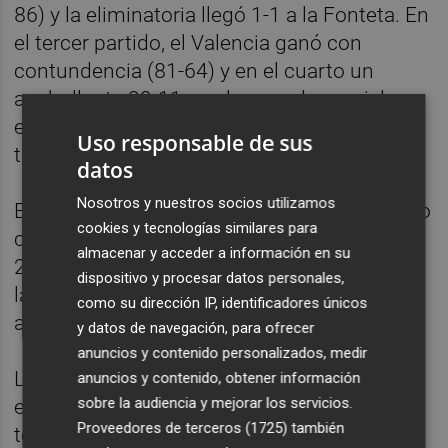
86) y la eliminatoria llegó 1-1 a la Fonteta. En
el tercer partido, el Valencia ganó con
contundencia (81-64) y en el cuarto un
apabullante 29-11 en el segundo parcial
encarriló la victoria por 87-76 que selló el
Uso responsable de sus
título.
datos
Nosotros y nuestros socios utilizamos
El Valencia, que ya había disputado y perdido
cookies y tecnologías similares para
contra el Barcelona la final de la campaña
almacenar y acceder a información en su
2002-03, no se había vuelto a clasificar para
dispositivo y procesar datos personales,
la última eliminatoria del torneo desde
como su dirección IP, identificadores únicos
aquella victoria de 2017.
y datos de navegación, para ofrecer
anuncios y contenido personalizados, medir
Lo ha vuelo a hacer en la primera campaña
anuncios y contenido, obtener información
sobre la audiencia y mejorar los servicios.
en la que ha regresado a su banquillo el
Proveedores de terceros (1725)
también
técnico Pedro Martínez, que con la victoria