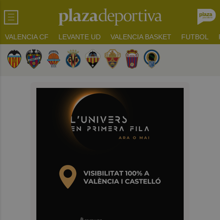
VALENCIA CF
LEVANTE UD
VALENCIA BASKET
FUTBOL