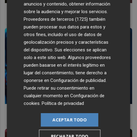
anuncios y contenido, obtener información
Tu memoria y la música
sobre la audiencia y mejorar los servicios.
Esa canción antigua que no olvidas tiene una explicación
Proveedores de terceros (1725)
también
pueden procesar sus datos para estos y
otros fines, incluido el uso de datos de
geolocalización precisos y características
del dispositivo. Sus elecciones se aplican
solo a este sitio web. Algunos proveedores
pueden basarse en el interés legítimo en
lugar del consentimiento; tiene derecho a
oponerse en
Configuración de publicidad
.
Puede retirar su consentimiento en
cualquier momento en
Configuración de
cookies
.
Política de privacidad
¿Sabes qué baja tu ánimo?
Lo haces todos los días y afecta cómo te sientes
ACEPTAR TODO
RECHAZAR TODO