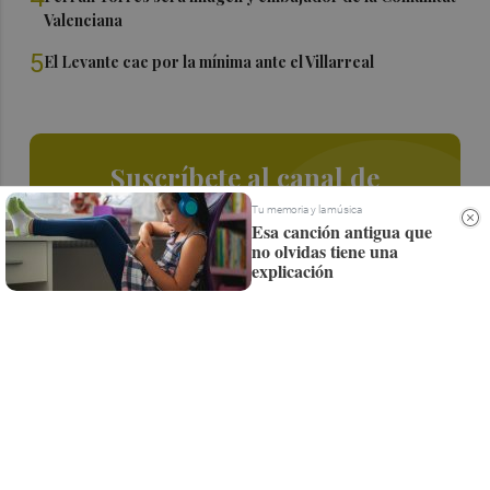
Valenciana
5
El Levante cae por la mínima ante el Villarreal
Suscríbete al canal de
Whatsapp
Tu memoria y la música
Esa canción antigua que
no olvidas tiene una
Siempre al día de las últimas noticias
explicación
¡Quiero suscribirme!