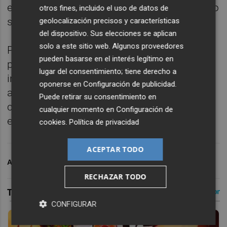
entrenador deberá hacer un descarte técnico
otros fines, incluido el uso de datos de
sin ninguna restricción por nacionalidad.
geolocalización precisos y características
del dispositivo. Sus elecciones se aplican
solo a este sitio web. Algunos proveedores
Por parte del equipo israelí, recuperó para el
pueden basarse en el interés legítimo en
partido del viernes entre ambos equipos al
lugar del consentimiento; tiene derecho a
interior Bruno Caboclo y le falta por hacerlo
oponerse en
Configuración de publicidad
.
al exterior estadounidense Joe Ragland, que
Puede retirar su consentimiento en
como su compañero sufre problemas de
cualquier momento en
Configuración de
espalda.
cookies
.
Política de privacidad
ACEPTAR TODO
ARCHIVADO EN
VALENCIA BASKET
RECHAZAR TODO
CONFIGURAR