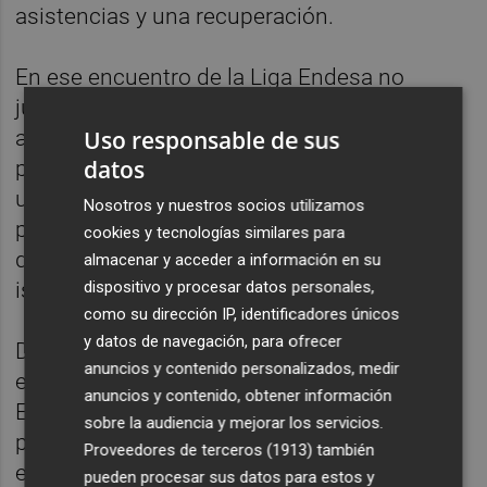
asistencias y una recuperación.
En ese encuentro de la Liga Endesa no
jugaron el también base Chris Jones, que
arrastra molestias en una rodilla, y el ala-
Uso responsable de sus
datos
pívot Nate Sestina, que tiene problemas en
una cadera. Aunque ambos están
Nosotros y nuestros socios utilizamos
pendientes de evolución, no están
cookies y tecnologías similares para
descartados para la cita ante el conjunto
almacenar y acceder a información en su
israelí.
dispositivo y procesar datos personales,
como su dirección IP, identificadores únicos
y datos de navegación, para ofrecer
De este modo, la única baja segura para el
anuncios y contenido personalizados, medir
encuentro en el caso del Valencia es el pívot
anuncios y contenido, obtener información
Ethan Happ, que no juega desde noviembre
sobre la audiencia y mejorar los servicios.
por una lesión en el pie derecho. Si solo
Proveedores de terceros (1913)
también
estuviera el interior como no disponible, el
pueden procesar sus datos para estos y