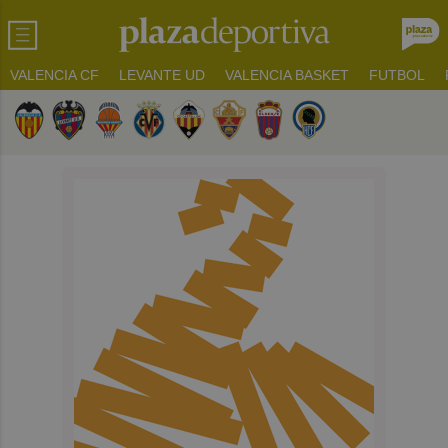
VALENCIA CF
LEVANTE UD
VALENCIA BASKET
FUTBOL