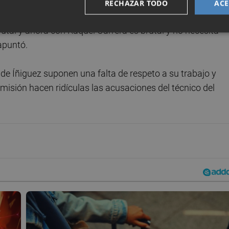
sita esto", deslizó.
RECHAZAR TODO
ACE
rutal y ahora con Raquel Carrera es brutal y no necesita
apuntó.
s de Íñiguez suponen una falta de respeto a su trabajo y
isión hacen ridículas las acusaciones del técnico del