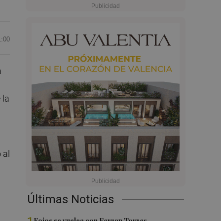
1:00
a
 la
 al
Últimas Noticias
Foios se vuelca con Ferran Torres