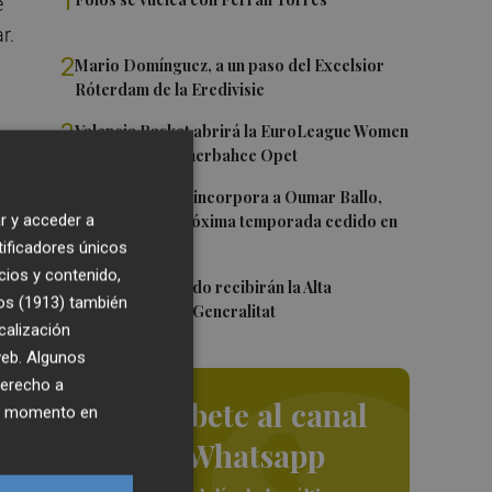
1
e
r.
2
Mario Domínguez, a un paso del Excelsior
Róterdam de la Eredivisie
3
Valencia Basket abrirá la EuroLeague Women
en casa ante Fenerbahce Opet
4
Valencia Basket incorpora a Oumar Ballo,
r y acceder a
que jugará la próxima temporada cedido en
Galatasaray
tificadores únicos
o
cios y contenido,
5
Ferran y Grimaldo recibirán la Alta
os (1913)
también
Distinción de la Generalitat
calización
 web. Algunos
derecho a
Suscríbete al canal
ier momento en
de Whatsapp