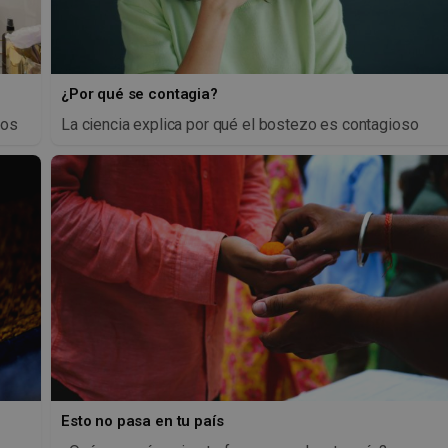
¿Por qué se contagia?
jos
La ciencia explica por qué el bostezo es contagioso
Esto no pasa en tu país