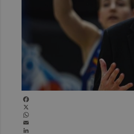
Facebook
X
WhatsApp
Email
LinkedIn