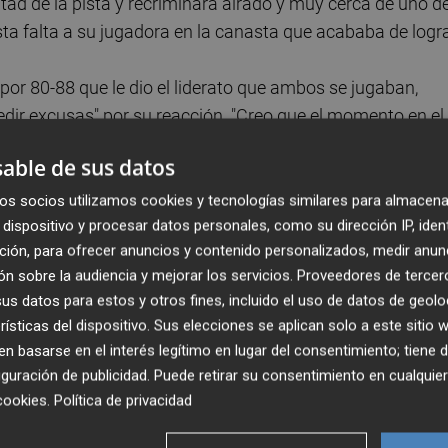
tad de la pista y recriminara airado y muy cerca de uno d
ta falta a su jugadora en la canasta que acababa de logra
a por 80-88 que le dio el liderato que ambos se jugaban,
edir excusas" por su reacción. "Creo que el momento en el
lo único que le pido es un 2+1 y luego mi reacción es muy
able de sus datos
 no es adecuada", señaló.
os socios utilizamos cookies y tecnologías similares para almacena
dispositivo y procesar datos personales, como su dirección IP, iden
 Valencia y estaba viendo algo parecido. Para mí es alg
ción, para ofrecer anuncios y contenido personalizados, medir anun
etidores e intentamos hacer el mejor trabajo posible y
n sobre la audiencia y mejorar los servicios.
Proveedores de tercer
fecta así pues perdemos el control", explicó
s datos para estos y otros fines, incluido el uso de datos de geolo
rísticas del dispositivo. Sus elecciones se aplican solo a este sitio
orque podría hablar del campo atrás cuando nos ponemos a
 basarse en el interés legítimo en lugar del consentimiento; tiene 
ue ha habido cantidad de acciones en momentos muy
guración de publicidad
. Puede retirar su consentimiento en cualqu
el respeto que le tengo al presidente del Valencia Basket
cookies
.
Política de privacidad
le tengo a Rubén (Burgos), que es entrenador, amigo mío y