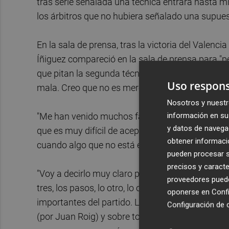
tras serle señalada una técnica entrara hasta mi
los árbitros que no hubiera señalado una supues
En la sala de prensa, tras la victoria del Valenci
Íñiguez compareció en la sala de prensa para "p
que pitan la segunda técnica es injusto, porque 
Uso respons
mala. Creo que no es merecida, pero mi reacción
Nosotros y nuestr
información en su 
"Me han venido muchos fantasmas del partido de
y datos de navega
que es muy difícil de aceptar porque somos comp
obtener informació
cuando algo que no está en nuestro control nos a
pueden procesar su
precisos y caracte
"Voy a decirlo muy claro pero sin exponerlo, p
proveedores pueden
tres, los pasos, lo otro, lo otro, el 2+1... es q
oponerse en
Confi
importantes del partido. Lo voy a decir con todo 
Configuración de 
(por Juan Roig) y sobre todo por el respeto que 