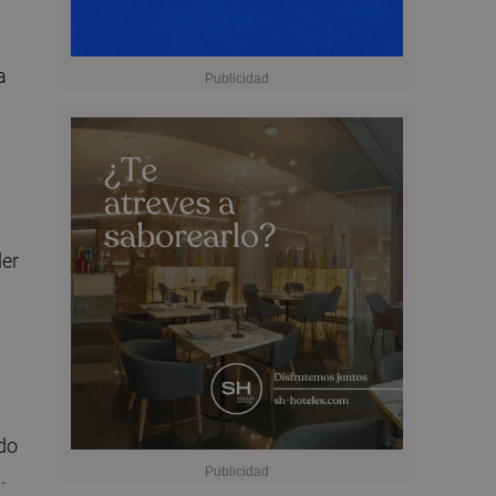
a
der
do
.