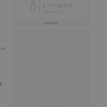
6:00
l