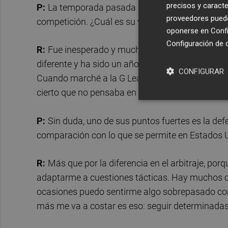
precisos y caracte
P:
La temporada pasada estuvo en la G League y 
proveedores pueden
competición. ¿Cuál es su valoración sobre esa 
oponerse en
Confi
Configuración de 
R:
Fue inesperado y mucho mejor de lo que es
diferente y ha sido un año sobresaliente. Si no fu
CONFIGURAR
Cuando marché a la G League mi meta no era lleg
cierto que no pensaba en un club del nivel de Va
P:
Sin duda, uno de sus puntos fuertes es la def
comparación con lo que se permite en Estados 
R:
Más que por la diferencia en el arbitraje, po
adaptarme a cuestiones tácticas. Hay muchos 
ocasiones puedo sentirme algo sobrepasado con c
más me va a costar es eso: seguir determinadas