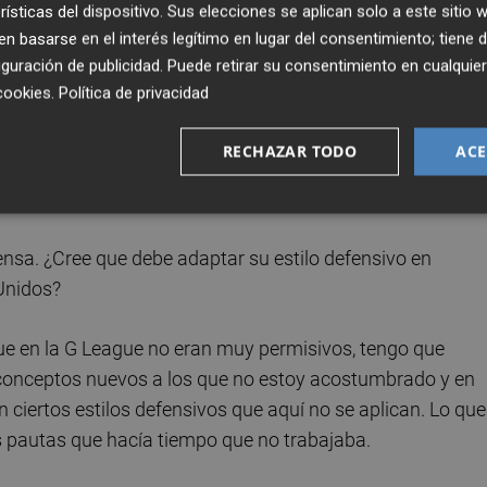
rísticas del dispositivo. Sus elecciones se aplican solo a este sitio
fue escogido en el mejor quinteto defensivo de la
 basarse en el interés legítimo en lugar del consentimiento; tiene 
etapa en Estados Unidos?
guración de publicidad
. Puede retirar su consentimiento en cualqu
cookies
.
Política de privacidad
peraba. Yo lo imaginaba de una manera completamente
era por eso, no podría estar aquí, y ese era mi objetivo.
RECHAZAR TODO
ACE
ar a la NBA, sino captar la atención de equipos ACB. Es
lencia, pero me ha salido redondo.
ensa. ¿Cree que debe adaptar su estilo defensivo en
Unidos?
rque en la G League no eran muy permisivos, tengo que
conceptos nuevos a los que no estoy acostumbrado y en
iertos estilos defensivos que aquí no se aplican. Lo que
 pautas que hacía tiempo que no trabajaba.