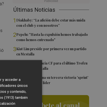
a?
Últimas Noticias
1
Diakhaby: “La afición debe estar más unida
con el club y con nosotros”
os
2
Pepelu: "Hasta la expulsión hemos trabajado
como hemos entrenado"
3
Kiat Lim preside por primera vez un partido
ió
en Mestalla
4
El once del Valencia CF para el último Trofeu
Taronja de Mestalla
ue
5
Jorge Martín suma su tercera victoria 'sprint'
r y acceder a
del año y es más líder
tificadores únicos
cios y contenido,
os (1913)
también
Suscríbete al canal
calización