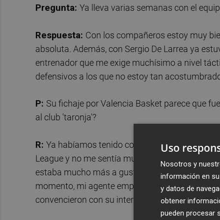
Pregunta:
Ya lleva varias semanas con el equ
Respuesta:
Con los compañeros estoy muy bien.
absoluta. Además, con Sergio De Larrea ya estuv
entrenador que me exige muchísimo a nivel tác
defensivos a los que no estoy tan acostumbrad
P:
Su fichaje por Valencia Basket parece que fue
al club 'taronja'?
R:
Ya habíamos tenido contactos antes, pero yo
Uso respons
League y no me sentía muy cómodo; además, emp
Nosotros y nuestr
estaba mucho más a gusto en España y le dije a
información en su 
momento, mi agente empezó a hablar con Valenc
y datos de navega
convencieron con su interés.
obtener informació
pueden procesar su