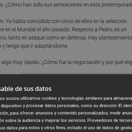
ipo. ¿Cómo han sido sus sensaciones en esta pretemporad
 Ya había coincidido con cinco de ellos en la selección
e en el Mundial el año pasado. Respecto a Pedro, es un
tico, tanto en ataque como en defensa. Hay planteamient
o y tengo que ir adaptándome.
 algo muy rápido. ¿Cómo fue la negociación y por qué elig
 estaba decidido a ir a Estados Unidos. Llegó la Summer
able de sus datos
ecé a ir con España B. Ahí fue donde me di cuenta de q
os socios utilizamos cookies y tecnologías similares para almacena
 mi gente que quería buscar un equipo aquí. En ese
dispositivo y procesar datos personales, como su dirección IP, iden
ia Basket y todo se resolvió bastante rápido porque me
ción, para ofrecer anuncios y contenido personalizados, medir anun
n sobre la audiencia y mejorar los servicios.
Proveedores de tercer
s datos para estos y otros fines, incluido el uso de datos de geolo