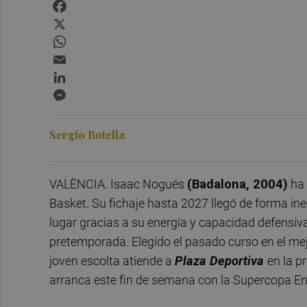
Facebook
X
WhatsApp
Email
LinkedIn
Messenger
Sergio Botella
VALÈNCIA. Isaac Nogués
(Badalona, 2004)
ha 
Basket. Su fichaje hasta 2027 llegó de forma 
lugar gracias a su energía y capacidad defensi
pretemporada. Elegido el pasado curso en el mej
joven escolta atiende a
Plaza Deportiva
en la p
arranca este fin de semana con la Supercopa E