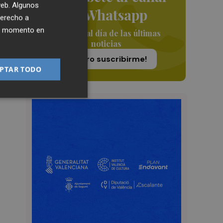
 web. Algunos
de Whatsapp
derecho a
ier momento en
Siempre al día de las últimas
noticias
¡Quiero suscribirme!
PTAR TODO