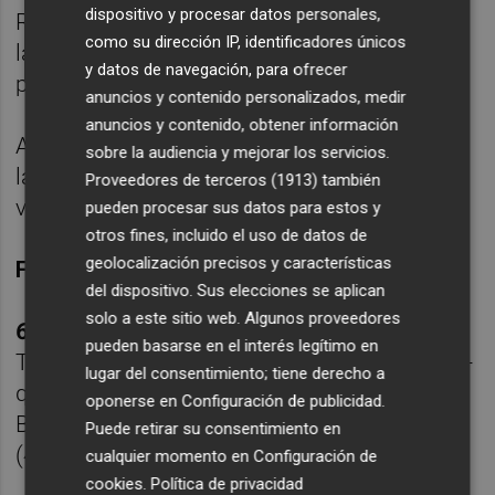
dispositivo y procesar datos personales,
Rupert, que tras encestar el primero, erró el
como su dirección IP, identificadores únicos
lanzamiento que llevaba el choque a la
y datos de navegación, para ofrecer
prórroga para dar la victoria final a España.
anuncios y contenido personalizados, medir
anuncios y contenido, obtener información
Así, la selección española ya espera rival en
sobre la audiencia y mejorar los servicios.
la final, que saldrá del choque entre Bélgica,
Proveedores de terceros (1913)
también
vigente campeona europea, e Italia.
pueden procesar sus datos para estos y
otros fines, incluido el uso de datos de
geolocalización precisos y características
Ficha técnica:
del dispositivo. Sus elecciones se aplican
solo a este sitio web. Algunos proveedores
64 - Francia (18+20+8+18)
: Bernies (6),
pueden basarse en el interés legítimo en
Touré (14), Ayayi (19), Salaun (9), Rupert (3) -
lugar del consentimiento; tiene derecho a
quinteto inicial-, Brochant (-), Fopposi (3),
oponerse en
Configuración de publicidad
.
Badiane (6), Pouye (-), Djaldi Tabdi (-), Lacan
Puede retirar su consentimiento en
(4) y Astier (-).
cualquier momento en
Configuración de
cookies
.
Política de privacidad