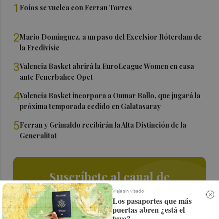
1
Foios se vuelca con Ferran Torres
2
Mario Domínguez, a un paso del Excelsior Róterdam de
la Eredivisie
3
Valencia Basket abrirá la EuroLeague Women en casa
ante Fenerbahce Opet
4
Valencia Basket incorpora a Oumar Ballo, que jugará la
próxima temporada cedido en Galatasaray
5
Ferran y Grimaldo recibirán la Alta Distinción de la
Generalitat
Suscríbete al canal de
Whatsapp
Viaja sin visado
Los pasaportes que más
puertas abren ¿está el
Siempre al día de las últimas noticias
tuyo?