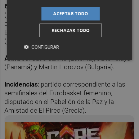
65 - España (18+13+18+16)
: Ortiz (4), Vilaró
ACEPTAR TODO
(-), Torrens (12), Araujo (6), Fam (21) -
quinteto inicial-, Ginzo (2), Pueyo (9),
RECHAZAR TODO
Buenavida (5), Etxarri (2), Ayuso (-) y Carrera
(4).
CONFIGURAR
Árbitros
: Gatis Salinis (Letonia), Julio Anaya
(Panamá) y Martin Horozov (Bulgaria).
Incidencias
: partido correspondiente a las
semifinales del Eurobasket femenino,
disputado en el Pabellón de la Paz y la
Amistad de El Pireo (Grecia).