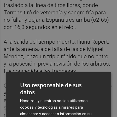
trasladó a la línea de tiros libres, donde
Torrens tiró de veteranía y sangre fría para
no fallar y dejar a España tres arriba (62-65)
con 16,3 segundos en el reloj.
A la salida del tiempo muerto, Iliana Rupert,
ante la amenaza de falta de las de Miguel
Méndez, lanzó un triple rápido que no entró,
y la posesión, previa revisión de los árbitros,
fue concedida a las francesas.
Uso responsable de sus
Ortiz hizo falta a poco más de dos segundos
datos
y llevó a la línea de personal a Bernies, que
encestó el primero y lanzó a fallar el
Nosotros y nuestros socios utilizamos
segundo. España no consiguió atrapar el
cookies y tecnologías similares para
almacenar y acceder a información en su
rebote y en su disputa, cometió falta sobre