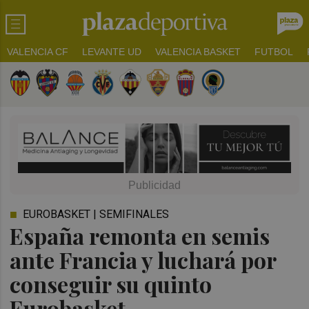
VALENCIA CF
LEVANTE UD
VALENCIA BASKET
FUTBOL
EUROBASKET | SEMIFINALES
España remonta en semis
ante Francia y luchará por
conseguir su quinto
Eurobasket