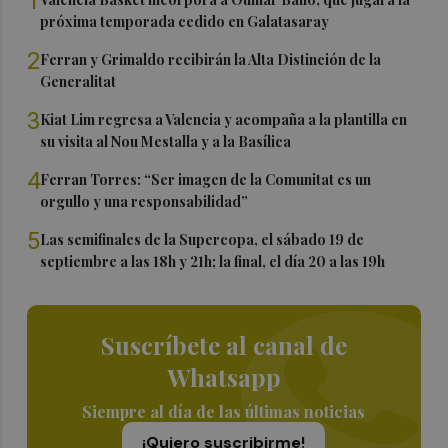
1
próxima temporada cedido en Galatasaray
2
Ferran y Grimaldo recibirán la Alta Distinción de la
Generalitat
3
Kiat Lim regresa a Valencia y acompaña a la plantilla en
su visita al Nou Mestalla y a la Basílica
4
Ferran Torres: “Ser imagen de la Comunitat es un
orgullo y una responsabilidad”
5
Las semifinales de la Supercopa, el sábado 19 de
septiembre a las 18h y 21h; la final, el día 20 a las 19h
Suscríbete al canal de
Whatsapp
Siempre al día de las últimas noticias
¡Quiero suscribirme!