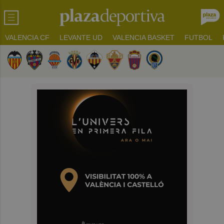
VALENCIA CF
LEVANTE UD
VALENCIA BASKET
FUTBOL