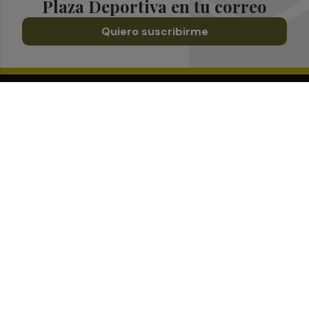
Plaza Deportiva en tu correo
Quiero suscribirme
Suscríbete al Boletín
Todos los días a primera hora en tu email
¡Quiero suscribirme!
Síguenos en redes
Plaza Deportiva, desde cualquier medio