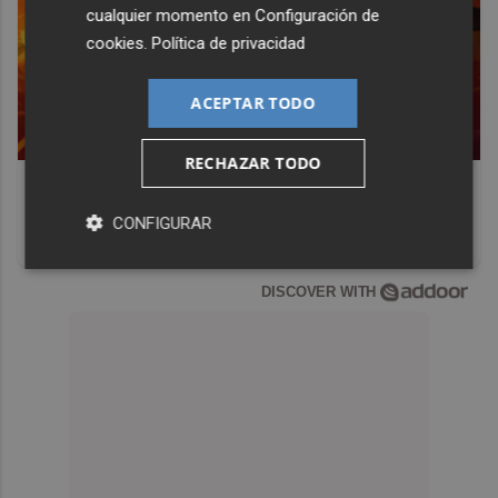
cualquier momento en
Configuración de
cookies
.
Política de privacidad
ACEPTAR TODO
RECHAZAR TODO
Corepunk MMORPG
Un verdadero MMORPG de la vieja escuela ¡Cómo los de
CONFIGURAR
antes, pero mejor!
DISCOVER WITH