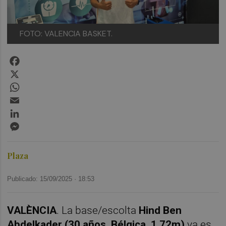
FOTO: VALENCIA BASKET.
Facebook
X
WhatsApp
Email
LinkedIn
Messenger
Plaza
Publicado: 15/09/2025 ·
18:53
VALÈNCIA
. La base/escolta
Hind Ben
Abdelkader (30 años, Bélgica, 1.72m)
ya es