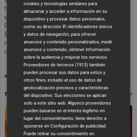
su carrera en Turquía, Rusia y China. En esa
cookies y tecnologías similares para
trayectoria ha ido acumulando experiencia
almacenar y acceder a información en su
en la EuroLeague Women con el Wisla Can-
dispositivo y procesar datos personales,
Pack (10,3 puntos y 3,5 asistencias), Hatay
como su dirección IP, identificadores únicos
BB (13,6 puntos y 2,7 asistencias) y más
y datos de navegación, para ofrecer
anuncios y contenido personalizados, medir
recientemente, en 2023, con el Villeneuve
anuncios y contenido, obtener información
d’Ascq LM.
sobre la audiencia y mejorar los servicios.
Proveedores de terceros (1913)
también
pueden procesar sus datos para estos y
ARCHIVADO EN
VALENCIA BASKET
otros fines, incluido el uso de datos de
geolocalización precisos y características
del dispositivo. Sus elecciones se aplican
solo a este sitio web. Algunos proveedores
pueden basarse en el interés legítimo en
lugar del consentimiento; tiene derecho a
oponerse en
Configuración de publicidad
.
Puede retirar su consentimiento en