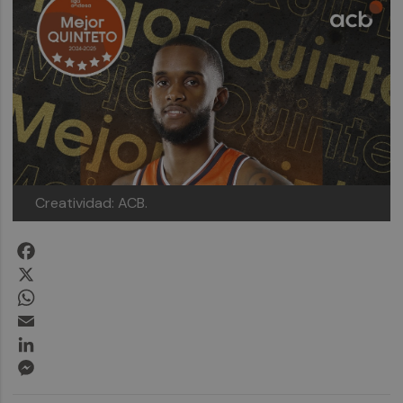
Creatividad: ACB.
Facebook
X
WhatsApp
Email
LinkedIn
Messenger