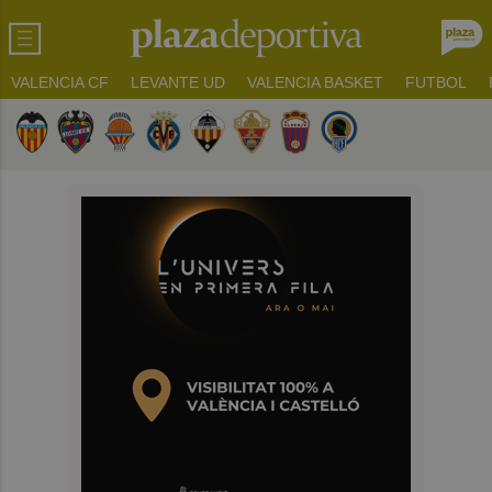
VALENCIA CF
LEVANTE UD
VALENCIA BASKET
FUTBOL