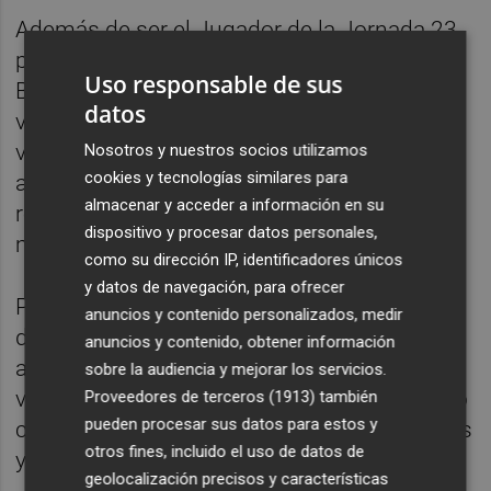
Además de ser el Jugador de la Jornada 23,
primera vez con la elástica de Valencia
Uso responsable de sus
Basket, Jean Montero firmó la mejor
datos
valoración del club en 23 años. El exterior
valenciano también arrasó en la exhibición
Nosotros y nuestros socios utilizamos
cookies y tecnologías similares para
ante Leyma Coruña, con 18 puntos, 7
almacenar y acceder a información en su
rebotes, 5 asistencias y 25 de valoración en
dispositivo y procesar datos personales,
menos de 21 minutos.
como su dirección IP, identificadores únicos
y datos de navegación, para ofrecer
Para completar su grandioso mes, el
anuncios y contenido personalizados, medir
dominicano cerró marzo con otra destacada
anuncios y contenido, obtener información
actuación en una victoria 'taronja': 14 de
sobre la audiencia y mejorar los servicios.
valoración en menos de 18 minutos y medio
Proveedores de terceros (1913)
también
pueden procesar sus datos para estos y
contra Coviran Granada, sumando 11 puntos
otros fines, incluido el uso de datos de
y 4 asistencias.
geolocalización precisos y características