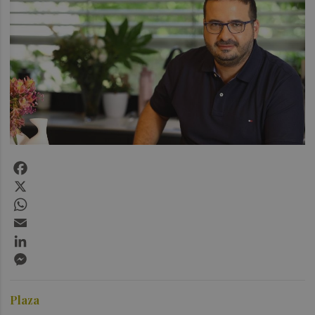
Facebook
X
WhatsApp
Email
LinkedIn
Messenger
Plaza