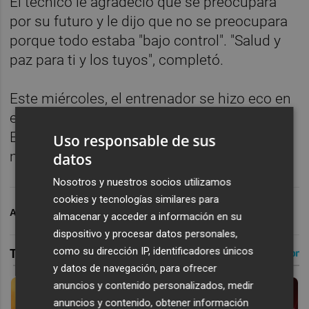
El técnico le agradeció que se preocupara
por su futuro y le dijo que no se preocupara
porque todo estaba "bajo control". "Salud y
paz para ti y los tuyos", completó.
Este miércoles, el entrenador se hizo eco en
esa misma red social de una multa que la
Euroliga no especifica si se produjo por el
Uso responsable de sus
mensaje que le envió.
datos
Nosotros y nuestros socios utilizamos
cookies y tecnologías similares para
ARCHIVADO EN
VALENCIA BASKET
almacenar y acceder a información en su
dispositivo y procesar datos personales,
como su dirección IP, identificadores únicos
y datos de navegación, para ofrecer
anuncios y contenido personalizados, medir
anuncios y contenido, obtener información