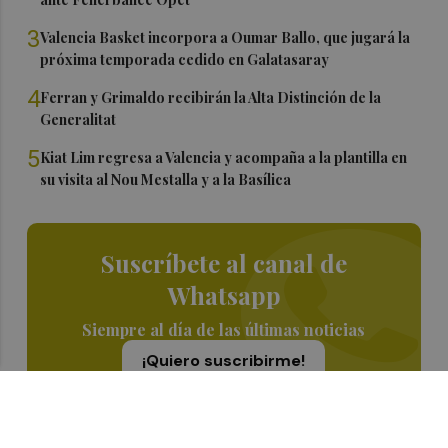
3
Valencia Basket incorpora a Oumar Ballo, que jugará la
próxima temporada cedido en Galatasaray
4
Ferran y Grimaldo recibirán la Alta Distinción de la
Generalitat
5
Kiat Lim regresa a Valencia y acompaña a la plantilla en
su visita al Nou Mestalla y a la Basílica
Suscríbete al canal de
Whatsapp
Siempre al día de las últimas noticias
¡Quiero suscribirme!