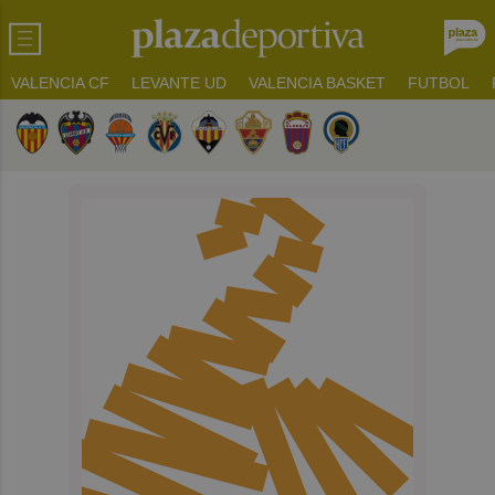
VALENCIA CF
LEVANTE UD
VALENCIA BASKET
FUTBOL