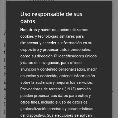
Corepunk MMORPG
Un verdadero MMORPG de la vieja escuela
Uso responsable de sus
¡Cómo los de antes, pero mejor!
datos
A por su octava temporada
Nosotros y nuestros socios utilizamos
cookies y tecnologías similares para
almacenar y acceder a información en su
Romero aterrizó en Valencia Basket en la
dispositivo y procesar datos personales,
temporada 2019-20 proveniente del USK
como su dirección IP, identificadores únicos
Praga. Desde entonces, cada año ha ido
y datos de navegación, para ofrecer
creciendo de la mano del equipo, con el que
anuncios y contenido personalizados, medir
ha levantado los once títulos que hay
anuncios y contenido, obtener información
actualmente en el palmarés: EuroCup
sobre la audiencia y mejorar los servicios.
Women (2021), Supercopa LF Endesa (2021,
Proveedores de terceros (1913)
también
pueden procesar sus datos para estos y
2023 y 2024), SuperCup Women (2021),
otros fines, incluido el uso de datos de
Copa de la Reina (2024 y 2026) y LF Endesa
geolocalización precisos y características
(2023, 2024, 2025 y 2026).
del dispositivo. Sus elecciones se aplican