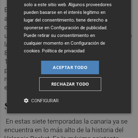
solo a este sitio web. Algunos proveedores
En esta séptima temporada, y como cada
pueden basarse en el interés legítimo en
año, ha sido una jugadora importante para
lugar del consentimiento; tiene derecho a
conseguir los objetivos del Club, siendo ya
oponerse en
Configuración de publicidad
.
una de las veteranas en el vestuario y una de
Puede retirar su consentimiento en
cualquier momento en
Configuración de
las capitanas. En LF Endesa ha promediado
cookies
.
Política de privacidad
8,6 puntos 3 rebotes, 4 asistencias, 1 robo y
11,2 de valoración. En EuroLeague Women
ACEPTAR TODO
produjo una media de 7,8 puntos, 3,2
rebotes, 5 asistencias y 9 de valoración por
RECHAZAR TODO
encuentro.
CONFIGURAR
Sus números de taronja
En estas siete temporadas la canaria ya se
encuentra en lo más alto de la historia del