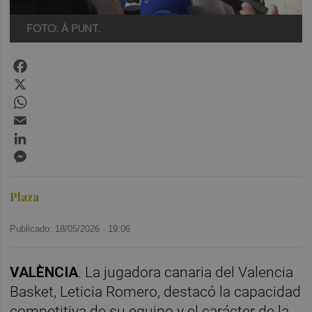
FOTO: À PUNT.
Facebook
X
WhatsApp
Email
LinkedIn
Messenger
Plaza
Publicado: 18/05/2026 ·
19:06
VALÈNCIA
. La jugadora canaria del Valencia
Basket, Leticia Romero, destacó la capacidad
competitiva de su equipo y el carácter de la