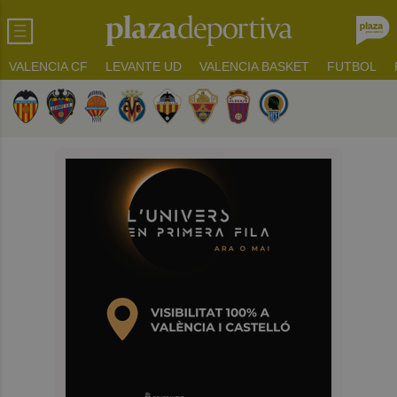
VALENCIA CF
LEVANTE UD
VALENCIA BASKET
FUTBOL