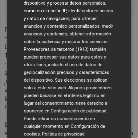
Un verdadero MMORPG de la vieja escuela
dispositivo y procesar datos personales,
¡Cómo los de antes, pero mejor!
como su dirección IP, identificadores únicos
y datos de navegación, para ofrecer
anuncios y contenido personalizados, medir
Por su parte, los jugadores del junior A
anuncios y contenido, obtener información
masculino no tomaron un camino diferente.
sobre la audiencia y mejorar los servicios.
Las victorias frente a Lucentum Alicante (67-
Proveedores de terceros (1913)
también
102) y ante el CBI Eche (55-98) junto con los
pueden procesar sus datos para estos y
resultados de sus oponentes, le permitieron
otros fines, incluido el uso de datos de
asegurar el título de campeones durante la
geolocalización precisos y características
del dispositivo. Sus elecciones se aplican
jornada del sábado. Pese a tener el título en
solo a este sitio web. Algunos proveedores
sus manos, el equipo no bajó el ritmo y cerró
pueden basarse en el interés legítimo en
la Fase Final con una victoria frente a In Side
lugar del consentimiento; tiene derecho a
Logistics Godella (91-71).
oponerse en
Configuración de publicidad
.
Puede retirar su consentimiento en
El junior B femenino de Valencia Basket cerró
cualquier momento en
Configuración de
su temporada en esta Fase Final con una gran
cookies
.
Política de privacidad