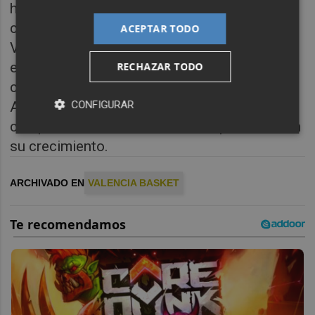
hazaña, consiguiendo clasificarse entre los
cuatro mejores equipos de la Comunitat
ACEPTAR TODO
Valenciana. Pese a que en la fase final el
equipo taronja no logró ninguna victoria,
RECHAZAR TODO
cayendo ante Picken Claret (55-36), el junior
A (48-65) y el CB San Blas Alicante (49-64),
CONFIGURAR
compitió hasta el final, dando un paso más en
su crecimiento.
ARCHIVADO EN
VALENCIA BASKET