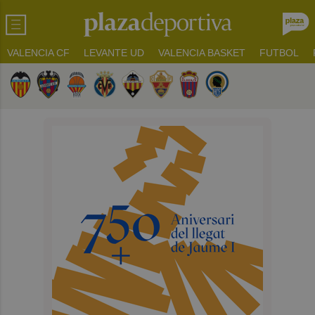
VALENCIA CF
LEVANTE UD
VALENCIA BASKET
FUTBOL