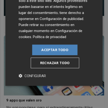
solo a este sitio web. Algunos proveedores
pueden basarse en el interés legítimo en
lugar del consentimiento; tiene derecho a
oponerse en
Configuración de publicidad
.
Esto explica el bostezo
Puede retirar su consentimiento en
Así reacciona tu cerebro al ver bostezar a otros
cualquier momento en
Configuración de
cookies
.
Política de privacidad
ACEPTAR TODO
RECHAZAR TODO
CONFIGURAR
9 apps que valen oro
No son populares, pero sí extraordinariamente útiles