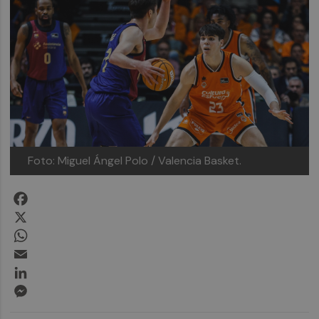
Foto: Miguel Ángel Polo / Valencia Basket.
Facebook
X
WhatsApp
Email
LinkedIn
Messenger