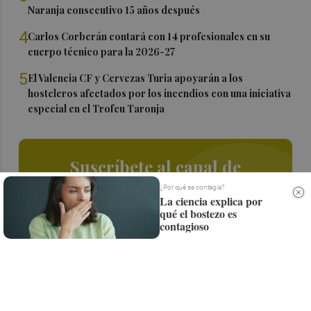
Naranja consecutivo 15 años después
4
Carlos Corberán contará con 14 profesionales en su
cuerpo técnico para la 2026-27
5
El Valencia CF y Cervezas Turia apoyarán a los
hosteleros afectados por los incendios con una iniciativa
especial en el Trofeu Taronja
Suscríbete al canal de
Whatsapp
¿Por qué se contagia?
La ciencia explica por
qué el bostezo es
Siempre al día de las últimas noticias
contagioso
¡Quiero suscribirme!