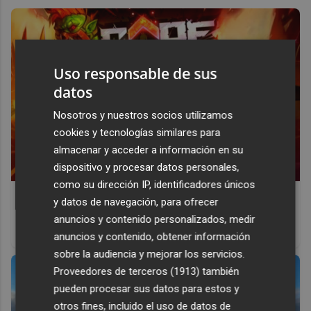
Uso responsable de sus
datos
Nosotros y nuestros socios utilizamos
cookies y tecnologías similares para
almacenar y acceder a información en su
dispositivo y procesar datos personales,
como su dirección IP, identificadores únicos
Corepunk MMORPG
y datos de navegación, para ofrecer
Un verdadero MMORPG de la vieja escuela ¡Cómo los de
anuncios y contenido personalizados, medir
antes, pero mejor!
anuncios y contenido, obtener información
sobre la audiencia y mejorar los servicios.
Proveedores de terceros (1913)
también
pueden procesar sus datos para estos y
otros fines, incluido el uso de datos de