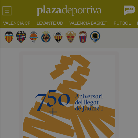
VALENCIA CF
LEVANTE UD
VALENCIA BASKET
FUTBOL