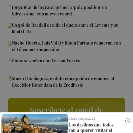
1
Jorge Martín logra su primera 'pole position' en
Silverstone, con nuevo récord
2
Un gol de Bardeli decide el duelo entre el Levante y su
filial (1-0)
3
Nacho Huerta, Luis Vidal y Manu Furtado renuevan con
el Léleman Conqueridor
4
Foios se vuelca con Ferran Torres
5
Mario Domínguez, cedido con opción de compra al
Excelsior Róterdam de la Eredivisie
Suscríbete al canal de
Whatsapp
Dónde viajar en 2026
Los destinos que todos
van a querer visitar el
Siempre al día de las últimas noticias