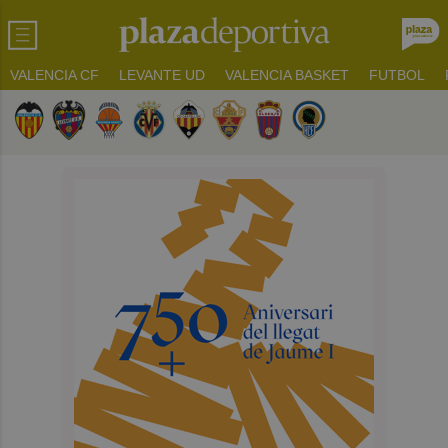
VALENCIA CF
LEVANTE UD
VALENCIA BASKET
FUTBOL