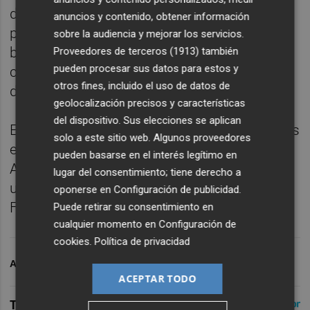
disposición a catorce jugadores de una
anuncios y contenido, obtener información
plantilla en la que se acaba de integrar el
sobre la audiencia y mejorar los servicios.
base Álvaro Cárdenas tras regresar de su
Proveedores de terceros (1913)
también
pueden procesar sus datos para estos y
cesión al Peristeri y tendrá que hacer dos
otros fines, incluido el uso de datos de
descartes para el encuentro.
geolocalización precisos y características
del dispositivo. Sus elecciones se aplican
El Valencia volverá entrenarse este miércoles
solo a este sitio web. Algunos proveedores
en su pista antes de viajar por la tarde a
pueden basarse en el interés legítimo en
Atenas para la disputa a partir del viernes de
lugar del consentimiento; tiene derecho a
un torneo en el que también participan el
oponerse en
Configuración de publicidad
.
Fenerbahce y el Olympiacos.
Puede retirar su consentimiento en
cualquier momento en
Configuración de
cookies
.
Política de privacidad
ARCHIVADO EN
VALENCIA BASKET
ACEPTAR TODO