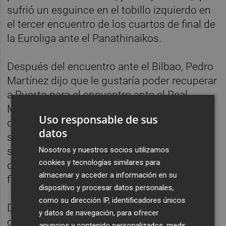
sufrió un esguince en el tobillo izquierdo en
el tercer encuentro de los cuartos de final de
la Euroliga ante el Panathinaikos.
Después del encuentro ante el Bilbao, Pedro
Martínez dijo que le gustaría poder recuperar
a Puerto para el encuentro ante el Real
Madrid pero asumió que sería muy
Uso responsable de sus
complicado. En el caso de Montero y Sako,
datos
señaló que contaba con ellos para la
semifinal pero no descartó que se tuvieran
Nosotros y nuestros socios utilizamos
cookies y tecnologías similares para
que perder algún entrenamiento, algo que
almacenar y acceder a información en su
finalmente no ha sucedido.
dispositivo y procesar datos personales,
como su dirección IP, identificadores únicos
De esta manera, y salvo nuevos
y datos de navegación, para ofrecer
contratiempos, el entrenador tendrá a su
anuncios y contenido personalizados, medir