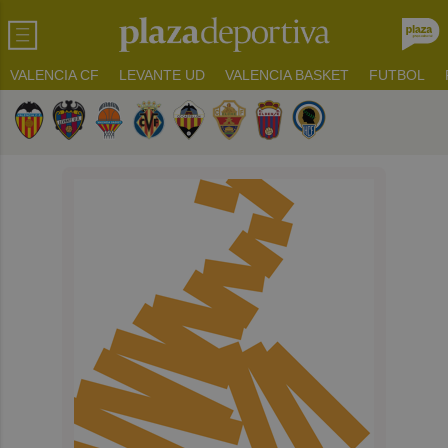
VALENCIA CF
LEVANTE UD
VALENCIA BASKET
FUTBOL