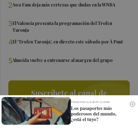
2
Awa Fam deja más certezas que dudas en la WNBA
3
El Valencia presenta la programación del Trofeu
Taronja
4
El 'Trofeu Taronja', en directo este sábado por À Punt
5
Almeida vuelve a entrenarse al margen del grupo
Suscríbete al canal de
Whatsapp
Pasaportes que abren puertas
Los pasaportes más
poderosos del mundo,
Siempre al día de las últimas noticias
¿está el tuyo?
¡Quiero suscribirme!