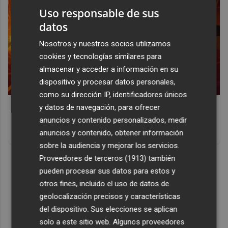
Uso responsable de sus
datos
Nosotros y nuestros socios utilizamos
cookies y tecnologías similares para
almacenar y acceder a información en su
dispositivo y procesar datos personales,
como su dirección IP, identificadores únicos
Corepunk MMORPG
y datos de navegación, para ofrecer
anuncios y contenido personalizados, medir
Un verdadero MMORPG de la vieja escuela ¡Cómo los de
anuncios y contenido, obtener información
antes, pero mejor!
sobre la audiencia y mejorar los servicios.
DISCOVER WITH
Proveedores de terceros (1913)
también
pueden procesar sus datos para estos y
otros fines, incluido el uso de datos de
geolocalización precisos y características
del dispositivo. Sus elecciones se aplican
solo a este sitio web. Algunos proveedores