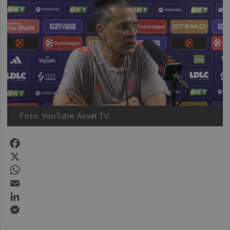
Foto: YouTube Asvel TV.
Facebook
X
WhatsApp
Email
LinkedIn
Messenger