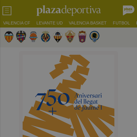
VALENCIA CF
LEVANTE UD
VALENCIA BASKET
FUTBOL