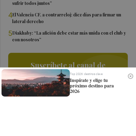
sufrir todos juntos”
4
El Valencia CF, a contrarreloj: diez días para firmar un
lateral derecho
5
Diakhaby: “La afición debe estar más unida con el club y
con nosotros”
Suscríbete al canal de
Whatsapp
Top 2026: destinos clave
Inspírate y elige tu
próximo destino para
Siempre al día de las últimas noticias
2026
¡Quiero suscribirme!