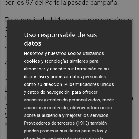
por los 97 del París la pasada campaña.
El promedio de 114 puntos de valoración por
partido sí que es el más alto de cualquier
Uso responsable de sus
equipo en esta segunda máxima
datos
competición del baloncesto europeo.
Nosotros y nuestros socios utilizamos
cookies y tecnologías similares para
Además del propio Pedro Martínez, que lo
almacenar y acceder a información en su
ganó con el Valencia en 2017, también han
dispositivo y procesar datos personales,
recibido este galardón Oktay Mahmuti con
como su dirección IP, identificadores únicos
Benetton Treviso en 2009, Ilias Zouros con
y datos de navegación, para ofrecer
Panellinios en 2010, Aleksandar Petrovic con
anuncios y contenido personalizados, medir
Cedevita Zagreb en 2011, Jure Zdovc del
anuncios y contenido, obtener información
Spartak St. Petersburg en 2012 o Fotis
sobre la audiencia y mejorar los servicios.
Proveedores de terceros (1913)
también
Katsikaris en el Uxue Bilbao Basket en 2013.
pueden procesar sus datos para estos y
otros fines, incluido el uso de datos de