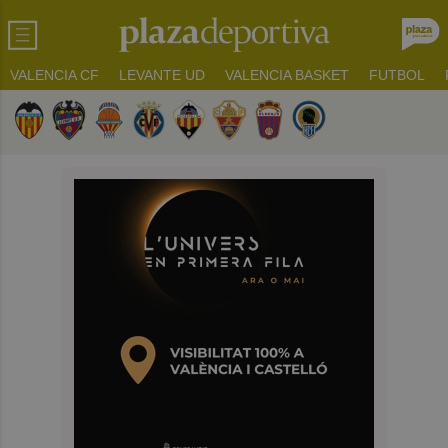
VALENCIA CF
LEVANTE UD
VALENCIA BASKET
FUTBOL