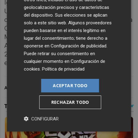
Igualmente lo hicieron Andrea Trinchieri del
geolocalización precisos y características
UNICS Kazan en 2014, Maurizio Buscaglia
del dispositivo. Sus elecciones se aplican
con el Dolomiti Energia Trento en 2016, Sasa
solo a este sitio web. Algunos proveedores
Obradovic del Lokomotiv Kuban en 2018,
pueden basarse en el interés legítimo en
Mitrovic con el AS Monaco en 2021, Dusan
lugar del consentimiento; tiene derecho a
Alimpijevic en el Frutti Extra Bursaspor en
oponerse en
Configuración de publicidad
.
2022, Erdem Can del Turk Telekom Ankara
Puede retirar su consentimiento en
cualquier momento en
Configuración de
en 2023 y Tuomas Iisalo del Paris en 2024.
cookies
.
Política de privacidad
ACEPTAR TODO
ARCHIVADO EN
VALENCIA BASKET
RECHAZAR TODO
CONFIGURAR