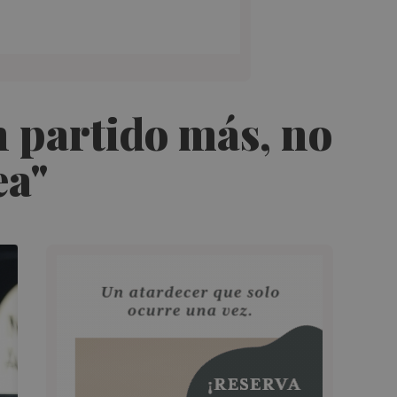
n partido más, no
ea"