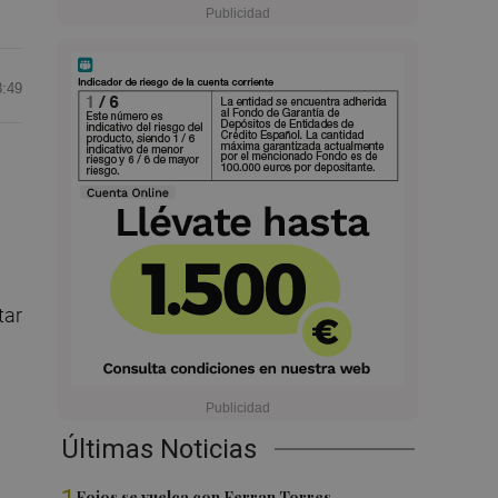
8:49
tar
Últimas Noticias
Foios se vuelca con Ferran Torres