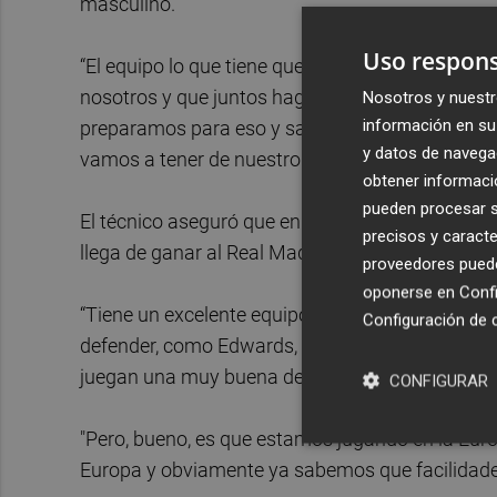
masculino.
Uso respons
“El equipo lo que tiene que hacer es darles una e
nosotros y que juntos hagamos una muy buena c
Nosotros y nuestr
información en su 
preparamos para eso y sabemos que si les damos 
y datos de navega
vamos a tener de nuestro lado”, señaló.
obtener informació
pueden procesar su
El técnico aseguró que en esta Euroliga "todos l
precisos y caracte
llega de ganar al Real Madrid en la primera jorn
proveedores pueden
oponerse en
Confi
“Tiene un excelente equipo, con jugadores muy fí
Configuración de 
defender, como Edwards, Vildoza, Pajola o Mor
juegan una muy buena defensa y evidentemente es
CONFIGURAR
"Pero, bueno, es que estamos jugando en la Eur
Europa y obviamente ya sabemos que facilidades