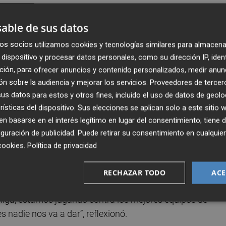
able de sus datos
nergía positiva para que ellos se metan en el partido con
omunión y esto es en dos direcciones. Nosotros nos
os socios utilizamos cookies y tecnologías similares para almacena
dispositivo y procesar datos personales, como su dirección IP, iden
a nuestro público los valores que a ellos les gustan los
ción, para ofrecer anuncios y contenido personalizados, medir anun
n sobre la audiencia y mejorar los servicios.
Proveedores de tercer
s datos para estos y otros fines, incluido el uso de datos de geolo
os rivales son duros" y que también lo será un Virtus que
rísticas del dispositivo. Sus elecciones se aplican solo a este sitio
ada.
 basarse en el interés legítimo en lugar del consentimiento; tiene 
guración de publicidad
. Puede retirar su consentimiento en cualqu
sicos por dentro y jugadores por fuera muy difíciles de
cookies
.
Política de privacidad
gan. Son jugadores con muchísima capacidad anotadora,
 un rival muy duro y muy difícil", señaló.
RECHAZAR TODO
ACE
oliga, estamos jugando contra los mejores equipos de
 nadie nos va a dar”, reflexionó.