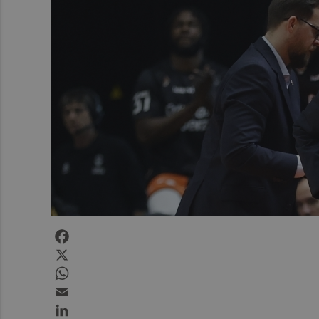
Facebook
X
WhatsApp
Email
LinkedIn