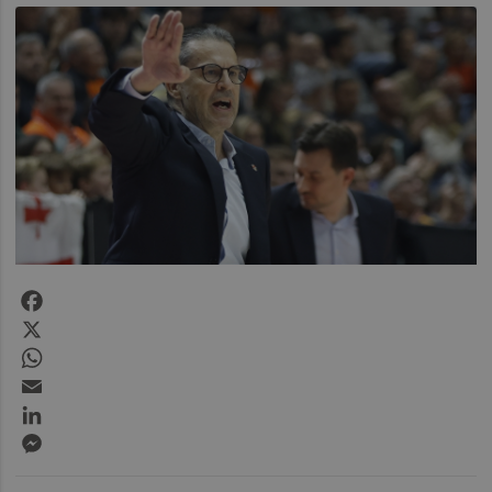
Facebook
X
WhatsApp
Email
LinkedIn
Messenger