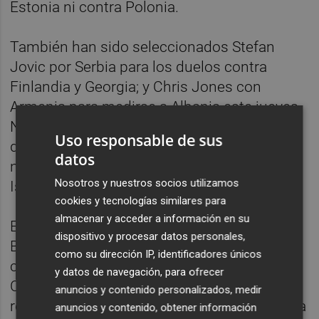
Estonia ni contra Polonia.
También han sido seleccionados Stefan
Jovic por Serbia para los duelos contra
Finlandia y Georgia; y Chris Jones con
Armenia para medirse a Albania este jueves.
Nate Reuvers, tras haberse lesionado en su
Uso responsable de sus
debut con la selección de Hungría en
datos
noviembre, vuelve con ella para medirse a
Nosotros y nuestros socios utilizamos
Islandia e Italia.
cookies y tecnologías similares para
almacenar y acceder a información en su
En cuanto a las selecciones africanas,
dispositivo y procesar datos personales,
Branco Badio tiene por delante tres partidos
como su dirección IP, identificadores únicos
con Senegal, ante Ruanda, Gabón y
y datos de navegación, para ofrecer
Camerún; mientras que Matt Costello
anuncios y contenido personalizados, medir
regresará con Costa de Marfil para medirse a
anuncios y contenido, obtener información