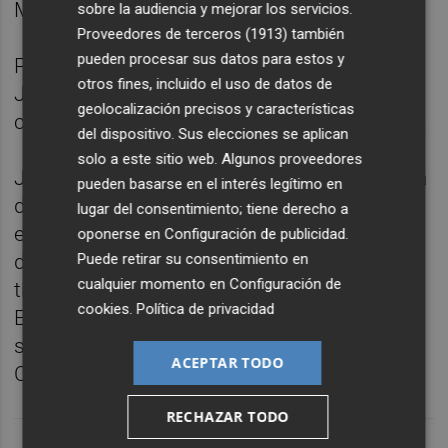
Madagascar y República Centroafriana.
sobre la audiencia y mejorar los servicios.
Proveedores de terceros (1913)
también
pueden procesar sus datos para estos y
Por su parte, en las ventanas americanas
otros fines, incluido el uso de datos de
Jean Montero tiene dos duelos como local
geolocalización precisos y características
con Dominicana contra Canadá y Nicaragua.
del dispositivo. Sus elecciones se aplican
solo a este sitio web. Algunos proveedores
Jones será el primer jugador en regresar a la
pueden basarse en el interés legítimo en
disciplina del club y a partir del lunes lo
lugar del consentimiento; tiene derecho a
empezará a hacer el resto pero, a diferencia
oponerse en
Configuración de publicidad
.
Puede retirar su consentimiento en
de la ventana de noviembre, el Valencia no
cualquier momento en
Configuración de
tiene la próxima semana partido de la
cookies
.
Política de privacidad
Eurocopa por lo que su próxima cita será el
sábado 1 de marzo en la pista del
ACEPTAR TODO
Casademont Zaragoza.
RECHAZAR TODO