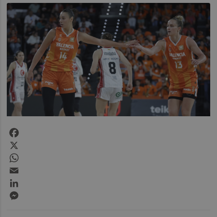
Facebook
X
WhatsApp
Email
LinkedIn
Messenger