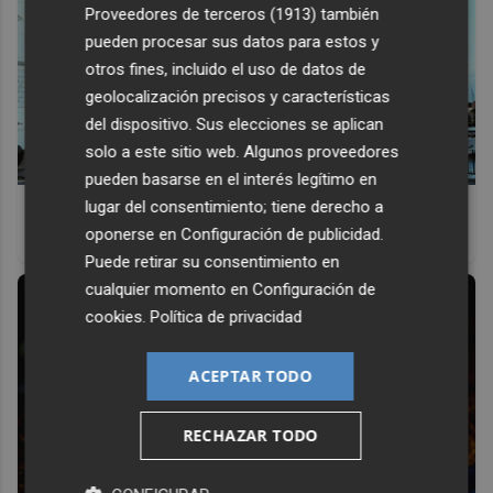
Proveedores de terceros (1913)
también
pueden procesar sus datos para estos y
otros fines, incluido el uso de datos de
geolocalización precisos y características
del dispositivo. Sus elecciones se aplican
solo a este sitio web. Algunos proveedores
pueden basarse en el interés legítimo en
¿De verdad hacen esto?
lugar del consentimiento; tiene derecho a
oponerse en
Configuración de publicidad
.
Costumbres que rompen todos los esquemas
Puede retirar su consentimiento en
cualquier momento en
Configuración de
cookies
.
Política de privacidad
ACEPTAR TODO
RECHAZAR TODO