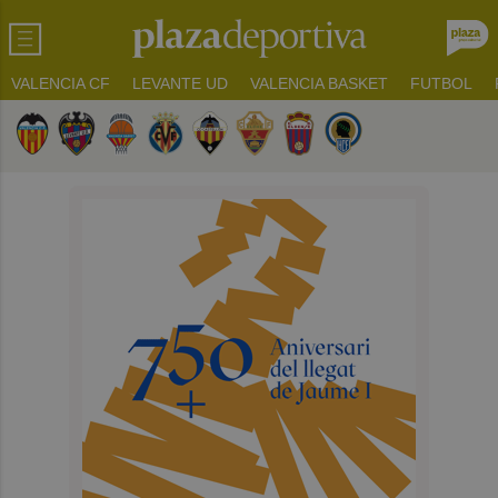
VALENCIA CF
LEVANTE UD
VALENCIA BASKET
FUTBOL