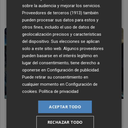
Corepunk MMORPG
sobre la audiencia y mejorar los servicios.
Un verdadero MMORPG de la vieja escuela ¡Cómo los de
Proveedores de terceros (1913)
también
antes, pero mejor!
pueden procesar sus datos para estos y
otros fines, incluido el uso de datos de
geolocalización precisos y características
del dispositivo. Sus elecciones se aplican
solo a este sitio web. Algunos proveedores
pueden basarse en el interés legítimo en
lugar del consentimiento; tiene derecho a
oponerse en
Configuración de publicidad
.
Puede retirar su consentimiento en
cualquier momento en
Configuración de
cookies
.
Política de privacidad
Pasaportes que abren puertas
ACEPTAR TODO
Los pasaportes más poderosos del mundo, ¿está el
tuyo?
RECHAZAR TODO