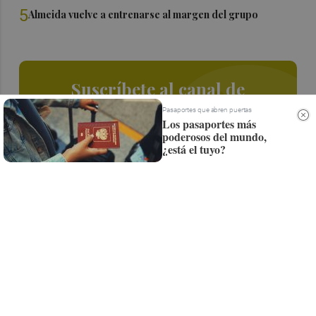
5
Almeida vuelve a entrenarse al margen del grupo
Suscríbete al canal de
Whatsapp
Pasaportes que abren puertas
Los pasaportes más
poderosos del mundo,
Siempre al día de las últimas noticias
¿está el tuyo?
¡Quiero suscribirme!