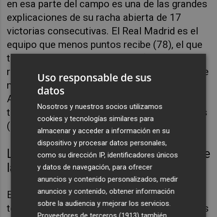
en esa parte del campo es una de las grandes
explicaciones de su racha abierta de 17
victorias consecutivas. El Real Madrid es el
equipo que menos puntos recibe (78), el que
tiene el mejor rating defensivo (106,7 puntos
recibidos cada 100 posesiones) y el que tiene
Uso responsable de sus
mejor eficacia por tiro recibido (solo 0,97).
datos
Además el equipo blanco lidera la acb en
Nosotros y nuestros socios utilizamos
tapones (3,86), porcentaje de tiros taponados
cookies y tecnologías similares para
(9,8%) y rebotes defensivos (27,86).
almacenar y acceder a información en su
dispositivo y procesar datos personales,
Los mejores en el +/-, reunidos sobre
como su dirección IP, identificadores únicos
la misma cancha
y datos de navegación, para ofrecer
anuncios y contenido personalizados, medir
anuncios y contenido, obtener información
Este enfrentamiento entre el primero y el
sobre la audiencia y mejorar los servicios.
tercero de la Liga Endesa está lleno de duelos
Proveedores de terceros (1913)
también