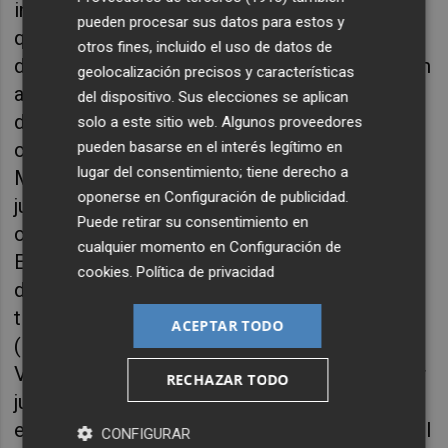
individuales y colectivos entre dos equipos
pueden procesar sus datos para estos y
que tienen a sus jugadores entre los más
otros fines, incluido el uso de datos de
destacados a nivel estadístico. Pero si hay un
geolocalización precisos y características
apartado en el que los dos equipos se
del dispositivo. Sus elecciones se aplican
destacan por encima del resto de la
solo a este sitio web. Algunos proveedores
pueden basarse en el interés legítimo en
competición es en la estadística del
lugar del consentimiento; tiene derecho a
Más/Menos. Nueve de los diez mejores
oponerse en
Configuración de publicidad
.
jugadores de la Liga Endesa en esta
Puede retirar su consentimiento en
clasificación se encontrarán en este partido.
cualquier momento en
Configuración de
El Real Madrid tiene en Edy Tavares al mejor
cookies
.
Política de privacidad
de la acb en el +/- con un +10. Pero también
tiene al tercero (Campazzo, +8,4), al sexto
ACEPTAR TODO
(Musa, +7,2) y al séptimo (Hezonja, +7).
Valencia Basket cuenta con el segundo mejor
RECHAZAR TODO
jugador de la Liga Endesa en el Más/Menos,
el pívot Matt Costello con un +9,2. Y junto a él
CONFIGURAR