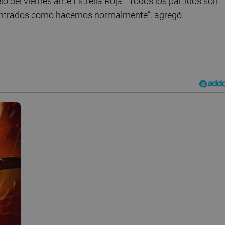
o del viernes ante Estrella Roja: “Todos los partidos son
entrados como hacemos normalmente”. agregó.