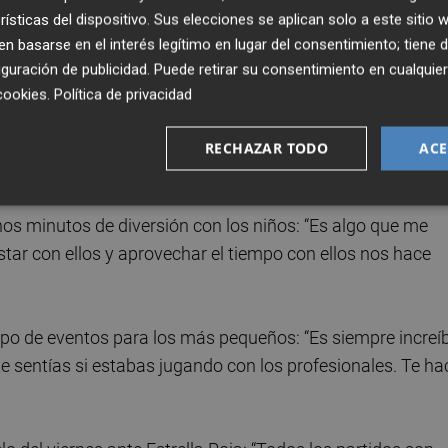
 arrastra problemas físicos y habló del “trabajo” al ser
rísticas del dispositivo. Sus elecciones se aplican solo a este sitio
dor, Pedro Martínez: “Nos basamos en eso. Es súper
 basarse en el interés legítimo en lugar del consentimiento; tiene 
guración de publicidad
. Puede retirar su consentimiento en cualqu
cookies
.
Política de privacidad
nte la celebración de la jornada solidaria ‘Bouncing for
en la que participó junto con su compañero Kameron Taylor 
RECHAZAR TODO
ACE
ios niños del Col·legi Diocesà Santiago Apòstol de Valènc
unos minutos de diversión con los niños: “Es algo que me
tar con ellos y aprovechar el tiempo con ellos nos hace
ipo de eventos para los más pequeños: “Es siempre increíb
 sentías si estabas jugando con los profesionales. Te ha