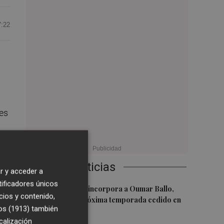
7:22
es
Últimas Noticias
nce
r y acceder a
tificadores únicos
1
Valencia Basket incorpora a Oumar Ballo,
cios y contenido,
que jugará la próxima temporada cedido en
os (1913)
también
Galatasaray
calización