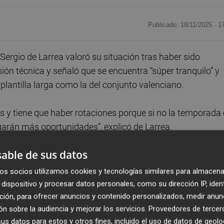
Publicado: 18/11/2025 ·
1
 Sergio de Larrea valoró su situación tras haber sido
sión técnica y señaló que se encuentra “súper tranquilo” y
lantilla larga como la del conjunto valenciano.
 y tiene que haber rotaciones porque si no la temporada 
garán más oportunidades”, explicó de Larrea.
able de sus datos
onvocatorias este viernes en el partido de Euroliga ante el
antilla del club ‘taronja’. “Esperemos que sí, pero somos qui
os socios utilizamos cookies y tecnologías similares para almacena
tá. Hay que estar preparado para cada momento y cada
dispositivo y procesar datos personales, como su dirección IP, iden
ción, para ofrecer anuncios y contenido personalizados, medir anun
n sobre la audiencia y mejorar los servicios.
Proveedores de tercer
s datos para estos y otros fines, incluido el uso de datos de geolo