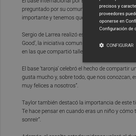
El base internacional por España confirmó que no
precisos y caracte
preguntado por su comunicación con el entrena
proveedores pueden
importante y tenemos que seguir trabajando”.
oponerse en
Confi
Configuración de 
Sergio de Larrea realizó estas declaraciones dura
Good’, la iniciativa comunitaria de la Euroliga 
CONFIGURAR
en las que compartió talleres educativos con var
El base ‘taronja’ celebró el hecho de compartir 
gusta mucho y, sobre todo, que nos conozcan, es
muy felices a nosotros”.
Taylor también destacó la importancia de este t
Te hace pensar en cuando eras un niño y cómo te
sonreír”.