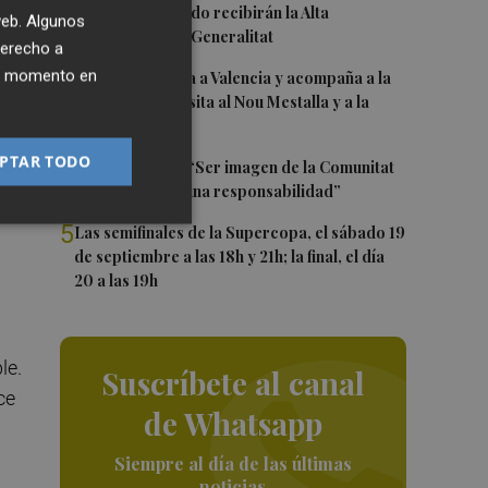
2
Ferran y Grimaldo recibirán la Alta
 web. Algunos
Distinción de la Generalitat
derecho a
3
ier momento en
Kiat Lim regresa a Valencia y acompaña a la
plantilla en su visita al Nou Mestalla y a la
Basílica
y
PTAR TODO
4
Ferran Torres: “Ser imagen de la Comunitat
ia.
es un orgullo y una responsabilidad”
5
Las semifinales de la Supercopa, el sábado 19
de septiembre a las 18h y 21h; la final, el día
20 a las 19h
le.
Suscríbete al canal
ce
de Whatsapp
Siempre al día de las últimas
noticias