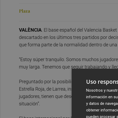
Plaza
VALÈNCIA
. El base español del Valencia Basket
descartado en los últimos tres partidos por deci
que forma parte de la normalidad dentro de una p
“Estoy súper tranquilo. Somos muchos jugadores
muy larga. Tenemos que seguir trabajando y lle
Uso respons
Preguntado por la posibilidad de regresar a las c
Estrella Roja, de Larrea, insistió en la amplia pl
Nosotros y nuestr
jugadores, tienen que descartar a tres y ya es
información en su 
situación”.
y datos de navega
obtener informació
pueden procesar su