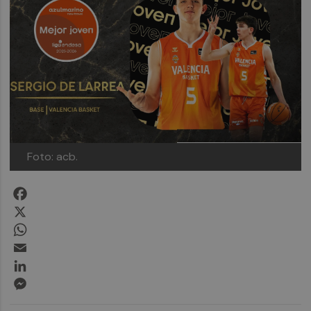
Foto: acb.
Facebook
X
WhatsApp
Email
LinkedIn
Messenger