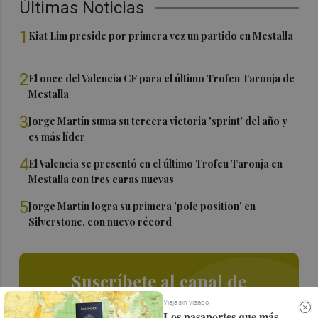
Últimas Noticias
1
Kiat Lim preside por primera vez un partido en Mestalla
2
El once del Valencia CF para el último Trofeu Taronja de
Mestalla
3
Jorge Martín suma su tercera victoria 'sprint' del año y
es más líder
4
El Valencia se presentó en el último Trofeu Taronja en
Mestalla con tres caras nuevas
5
Jorge Martín logra su primera 'pole position' en
Silverstone, con nuevo récord
Suscríbete al canal de
Whatsapp
Viaja sin visado
Los pasaportes que más