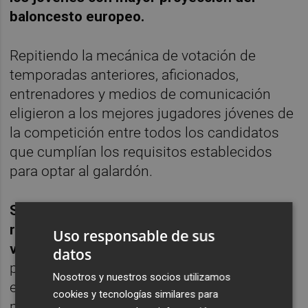
baloncesto europeo.
Repitiendo la mecánica de votación de
temporadas anteriores, aficionados,
entrenadores y medios de comunicación
eligieron a los mejores jugadores jóvenes de
la competición entre todos los candidatos
que cumplían los requisitos establecidos
para optar al galardón.
Sergio de Larrea fue el jugador más
respaldado en las tres categorías de
Uso responsable de sus
votación
, imponiéndose tanto en la elección
datos
popular como en la realizada por
Nosotros y nuestros socios utilizamos
entrenadores y medios de comunicación
cookies y tecnologías similares para
para hacerse con el premio Azulmarino al