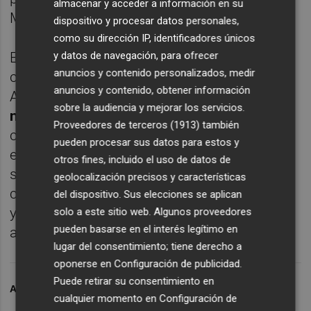
almacenar y acceder a información en su
Mejor Joven de la Liga Endesa 2025-26.
dispositivo y procesar datos personales,
como su dirección IP, identificadores únicos
y datos de navegación, para ofrecer
El base vallisoletano fue uno de los
anuncios y contenido personalizados, medir
candidatos al galardón ofrecido por
anuncios y contenido, obtener información
Azulmarino, reservado para
los jugadores
sobre la audiencia y mejorar los servicios.
nacidos en 2005 o años posteriores
que
Proveedores de terceros (1913)
también
cumplieran los requisitos de participación
pueden procesar sus datos para estos y
establecidos por la competición. Su
otros fines, incluido el uso de datos de
sobresaliente temporada le permitió
geolocalización precisos y características
convertirse
en el sucesor de Jean Montero
del dispositivo. Sus elecciones se aplican
y añadir un nuevo reconocimiento individual
solo a este sitio web. Algunos proveedores
pueden basarse en el interés legítimo en
a una campaña para el recuerdo.
lugar del consentimiento; tiene derecho a
oponerse en
Configuración de publicidad
.
Puede retirar su consentimiento en
ARCHIVADO EN
VALENCIA BASKET
cualquier momento en
Configuración de