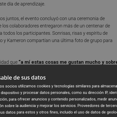
ste día de aprendizaje.
os juntos, el evento concluyó con una ceremonia de
de los colaboradores entregaron más de un centenar de
todos los participantes. Sonrisas, risas y espíritu de
rgio y Kameron compartían una última foto de grupo para
vidad que
“a mí estas cosas me gustan mucho y sobr
a que nos conozcan. Estar con ellos y a aprovechar
able de sus datos
loramos mucho y que nos hace también muy felices 
portunidad cuando era pequeño. Me pongo un poco e
os socios utilizamos cookies y tecnologías similares para almacena
do como un niño pequeño porque me siento como un
dispositivo y procesar datos personales, como su dirección IP, iden
ción, para ofrecer anuncios y contenido personalizados, medir anun
n sobre la audiencia y mejorar los servicios.
Proveedores de tercer
s datos para estos y otros fines, incluido el uso de datos de geolo
que compartir este tiempo con los niños
“siempre es