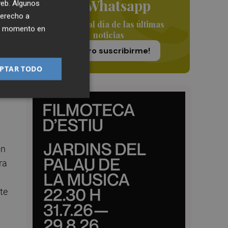
de Whatsapp
 web. Algunos
o
derecho a
Siempre al día de las últimas
ier momento en
noticias
¡Quiero suscribirme!
PTAR TODO
s
on
ra
te