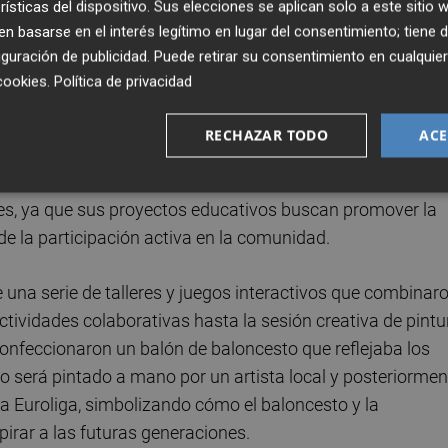
rísticas del dispositivo. Sus elecciones se aplican solo a este sitio
equeño y cómo te habrías sentido si hubieras estad
 basarse en el interés legítimo en lugar del consentimiento; tiene 
nosotros era la NBA; para ellos, es la acb y la
guración de publicidad
. Puede retirar su consentimiento en cualqu
o hacerlos sonreír”
.
cookies
.
Política de privacidad
tro educativo ubicado en el barrio de El Cabanyal,
RECHAZAR TODO
ACE
 que ofrece una educación de calidad a niños de diverso
én es reconocido por su firme compromiso social y su
es, ya que sus proyectos educativos buscan promover la
 de la participación activa en la comunidad.
 de una serie de talleres y juegos interactivos que combinar
ctividades colaborativas hasta la sesión creativa de pintu
confeccionaron un balón de baloncesto que reflejaba los
ño será pintado a mano por un artista local y posteriormen
a Euroliga, simbolizando cómo el baloncesto y la
irar a las futuras generaciones.