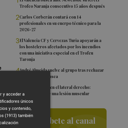
1
Trofeo Naranja consecutivo 15 años después
2
Carlos Corberán contará con 14
profesionales en su cuerpo técnico para la
2026-27
3
El Valencia CF y Cervezas Turia apoyarán a
los hosteleros afectados por los incendios
con una iniciativa especial en el Trofeu
Taronja
e
4
André Almeida vuelve al grupo tras rechazar
su salida al Swansea
a
5
Más problemas en el lateral derecho:
n
Monferrer sufre una lesión muscular
r y acceder a
o
tificadores únicos
cios y contenido,
os (1913)
también
Suscríbete al canal
calización