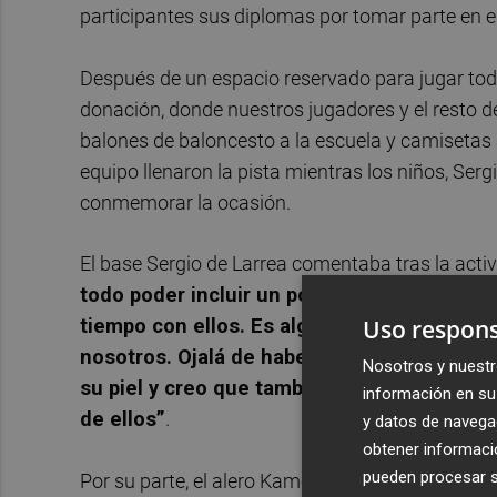
participantes sus diplomas por tomar parte en e
Después de un espacio reservado para jugar tod
donación, donde nuestros jugadores y el resto 
balones de baloncesto a la escuela y camisetas a 
equipo llenaron la pista mientras los niños, Se
conmemorar la ocasión.
El base Sergio de Larrea comentaba tras la acti
todo poder incluir un poco a los chavales, 
Uso respons
tiempo con ellos. Es algo que nosotros va
nosotros. Ojalá de haber tenido yo esta o
Nosotros y nuestr
su piel y creo que también me lo he pasa
información en su 
de ellos”
.
y datos de navega
obtener informació
pueden procesar su
Por su parte, el alero Kameron Taylor señalaba 