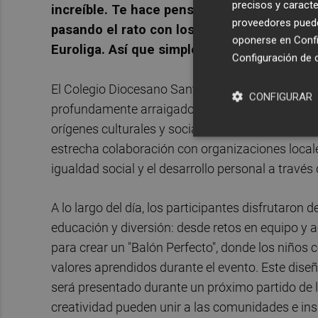
precisos y caracte
increíble. Te hace pensar en cuando eras p
proveedores pueden
pasando el rato con los profesionales. Para 
oponerse en
Confi
Euroliga. Así que simplemente es muy bonit
Configuración de 
El Colegio Diocesano Santiago Apóstol es un cen
CONFIGURAR
profundamente arraigado en su comunidad local,
orígenes culturales y sociales. El colegio tambi
estrecha colaboración con organizaciones local
igualdad social y el desarrollo personal a través
A lo largo del día, los participantes disfrutaron
educación y diversión: desde retos en equipo y a
para crear un "Balón Perfecto", donde los niños 
valores aprendidos durante el evento. Este dise
será presentado durante un próximo partido de l
creatividad pueden unir a las comunidades e insp