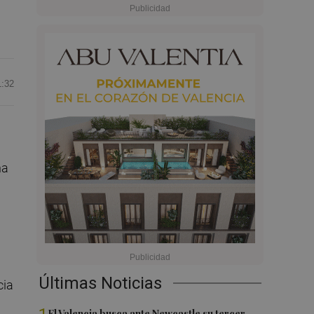
1:32
ha
Últimas Noticias
cia
El Valencia busca ante Newcastle su tercer