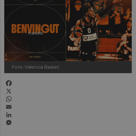
Foto: Valencia Basket.
Facebook
X
WhatsApp
Email
LinkedIn
Messenger