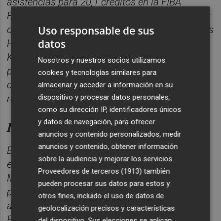
asistencias para 20,1 créditos en la FIBA
Europe Cup liderando a su equipo a los cuartos
Uso responsable de sus
de final, con lo que llamó la atención del Towers
datos
Hamburg. En el equipo alemán coincidió con
Kameron Taylor y empezó a demostrar que
Nosotros y nuestros socios utilizamos
podía destacar en un campeonato más fuerte
cookies y tecnologías similares para
como la Bundesliga con 14,3 puntos, 2,8
almacenar y acceder a información en su
dispositivo y procesar datos personales,
rebotes, 5,3 asistencias y 1,7 recuperaciones.
como su dirección IP, identificadores únicos
y datos de navegación, para ofrecer
Lluvia de reconocimientos y títulos
anuncios y contenido personalizados, medir
anuncios y contenido, obtener información
En la temporada 2021-22, Shorts se mantiene
sobre la audiencia y mejorar los servicios.
en Alemania para enrolarse en los Crailsheim
Proveedores de terceros (1913)
también
Merlins y su explosión ya es definitiva. 20,6
pueden procesar sus datos para estos y
puntos con un 41,7% en triples, 3,4 rebotes y 7
otros fines, incluido el uso de datos de
asistencias para ser el mejor anotador de la
geolocalización precisos y características
BBL y elegido en el segundo mejor quinteto de
del dispositivo. Sus elecciones se aplican