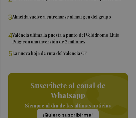
3
Almeida vuelve a entrenarse al margen del grupo
4
València ultima la puesta a punto del Velódromo Lluís
Puig con una inversión de 2 millones
5
La nueva hoja de ruta del Valencia CF
Suscríbete al canal de
Whatsapp
Siempre al día de las últimas noticias
¡Quiero suscribirme!