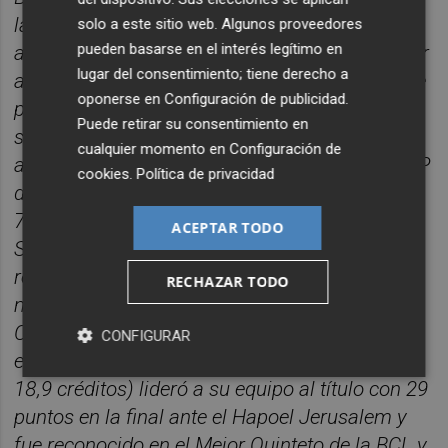
la Bundesliga. 17,6 puntos, 3,7 rebotes y 6
solo a este sitio web. Algunos proveedores
pueden basarse en el interés legítimo en
asistencias para 18,4 créditos para ser el mejor
lugar del consentimiento; tiene derecho a
anotador de la FIBA Europe Cup. Con su fichaje
oponerse en
Configuración de publicidad
.
por Telekom Baskets Bonn en el curso
Puede retirar su consentimiento en
siguiente, Shorts empezó a acumular trofeos
cualquier momento en
Configuración de
además de títulos individuales. Nombrado MVP
cookies
.
Política de privacidad
de la liga alemana (18,2 puntos, 3,2 rebotes y
7,3 asistencias) y miembro del quinteto ideal,
ACEPTAR TODO
Shorts lideró a su equipo a ganar la fase
regular y a disputar la final de la Bundesliga
RECHAZAR TODO
más de una década después. En la Basketball
Champions League (19,5 puntos con un 37,9%
CONFIGURAR
en triples, 3,6 rebotes y 6,8 asistencias para
18,9 créditos) lideró a su equipo al título con 29
puntos en la final ante el Hapoel Jerusalem y
fue reconocido en el Mejor Quinteto de la BCL y