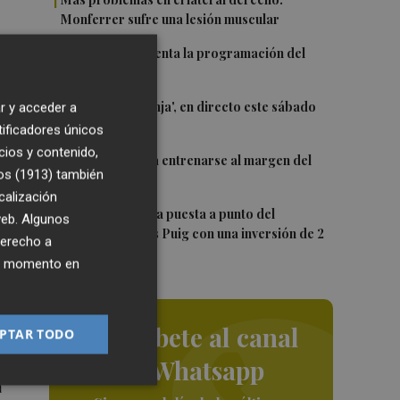
1
Monferrer sufre una lesión muscular
2
El Valencia presenta la programación del
Trofeu Taronja
3
El 'Trofeu Taronja', en directo este sábado
r y acceder a
por À Punt
tificadores únicos
na
cios y contenido,
4
Almeida vuelve a entrenarse al margen del
os (1913)
también
grupo
vó
calización
5
València ultima la puesta a punto del
 web. Algunos
Velódromo Lluís Puig con una inversión de 2
ma
derecho a
millones
ier momento en
Suscríbete al canal
PTAR TODO
s
de Whatsapp
a