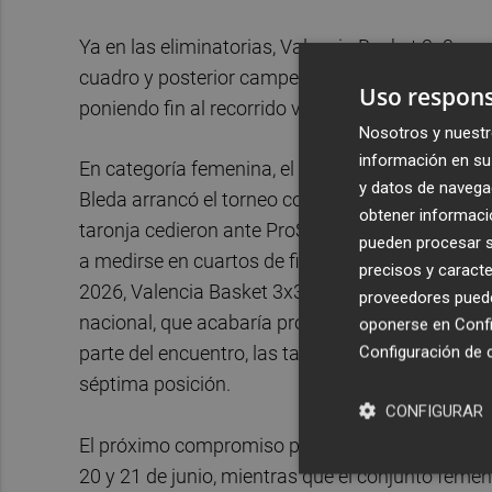
Ya en las eliminatorias, Valencia Basket 3x3 se
cuadro y posterior campeón. El conjunto chino i
Uso respons
poniendo fin al recorrido valenciano en una comp
Nosotros y nuestr
información en su 
En categoría femenina, el equipo integrado por
y datos de navega
Bleda arrancó el torneo con una convincente vict
obtener informació
taronja cedieron ante ProSport 3x3 Academy (15
pueden procesar su
a medirse en cuartos de final a Ointxe!. En un due
precisos y caracte
2026, Valencia Basket 3x3 volvió a competir de 
proveedores pueden
nacional, que acabaría proclamándose campeón d
oponerse en
Confi
Configuración de 
parte del encuentro, las taronja terminaron caye
séptima posición.
CONFIGURAR
El próximo compromiso para el equipo masculino 
20 y 21 de junio, mientras que el conjunto femen