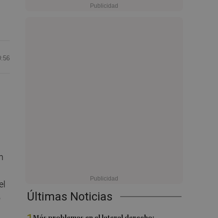
0:56
n
el
Últimas Noticias
ó
Más problemas en el lateral derecho: