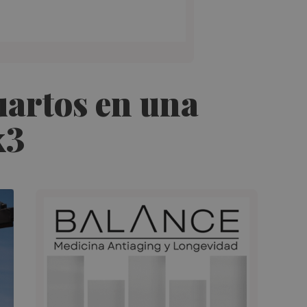
uartos en una
x3