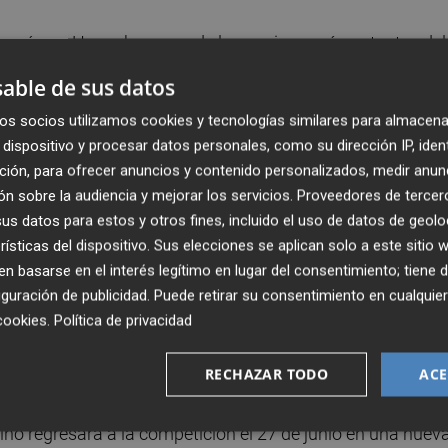
 cruzó con Hangzhou, uno de los equipos más potentes del
mpuso su ritmo para llevarse el encuentro por 22-13,
able de sus datos
etición de gran nivel internacional.
os socios utilizamos cookies y tecnologías similares para almacena
dispositivo y procesar datos personales, como su dirección IP, iden
 Alba Sánchez-Ramos, Frida Cecchi, Irene Broncano y Mari
ción, para ofrecer anuncios y contenido personalizados, medir anun
oria frente a Loiola Indautxu (19-7). Posteriormente, las
n sobre la audiencia y mejorar los servicios.
Proveedores de tercer
-19) en un encuentro muy igualado, resultado que les lle
s datos para estos y otros fines, incluido el uso de datos de geolo
lo que reeditaría la final del reciente L’Alqueria Open 3x3
rísticas del dispositivo. Sus elecciones se aplican solo a este sitio
tú a tú ante uno de los conjuntos más sólidos del panora
 basarse en el interés legítimo en lugar del consentimiento; tiene 
el torneo. Pese al esfuerzo y la igualdad durante buena
guración de publicidad
. Puede retirar su consentimiento en cualqu
cookies
.
Política de privacidad
ndo por 10-14, cerrando su participación en una meritoria
RECHAZAR TODO
ACE
será el Challenger de Singapur, que se disputará los día
ino regresará a la competición el 27 de junio en una nuev