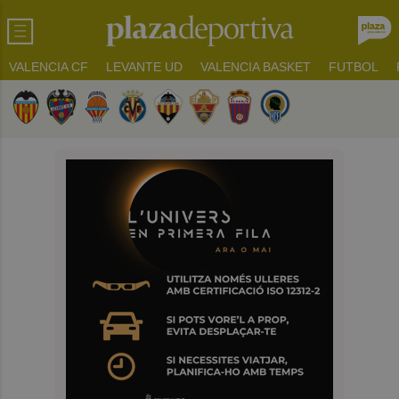
VALENCIA CF
LEVANTE UD
VALENCIA BASKET
FUTBOL