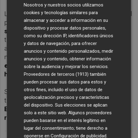
Nosotros y nuestros socios utilizamos
cookies y tecnologías similares para
La afición 'taronj'a está llamada a convertir el
almacenar y acceder a información en su
pabellón
en una caldera para empujar a las
dispositivo y procesar datos personales,
suyas hacia otro título
. Después de una
como su dirección IP, identificadores únicos
temporada cargada de retos, el equipo tiene
y datos de navegación, para ofrecer
ante sí la posibilidad de cerrarla de la mejor
anuncios y contenido personalizados, medir
manera posible:
levantando una nueva liga
anuncios y contenido, obtener información
en casa y firmando una página inédita en la
sobre la audiencia y mejorar los servicios.
historia del recinto.
Proveedores de terceros (1913)
también
pueden procesar sus datos para estos y
otros fines, incluido el uso de datos de
Sería un broche perfecto con el primer gran
geolocalización precisos y características
título celebrado en el Roig Arena.
Valencia
del dispositivo. Sus elecciones se aplican
Basket está a un paso y solo queda
solo a este sitio web. Algunos proveedores
rematarlo.
pueden basarse en el interés legítimo en
lugar del consentimiento; tiene derecho a
oponerse en
Configuración de publicidad
.