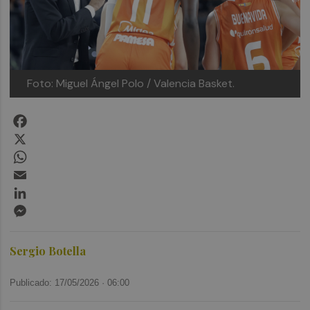
Foto: Miguel Ángel Polo / Valencia Basket.
Facebook
X
WhatsApp
Email
LinkedIn
Messenger
Sergio Botella
Publicado: 17/05/2026 ·
06:00