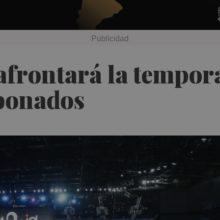
afrontará la tempor
bonados