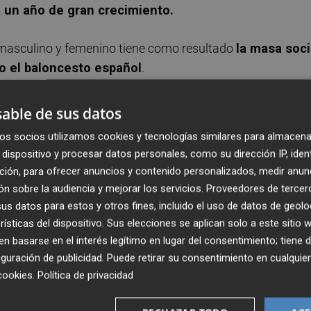
a un año de gran crecimiento.
o masculino y femenino tiene como resultado
la masa soci
o el baloncesto español
.
able de sus datos
.000 abonados con las que partirá el club suponen el
réco
os socios utilizamos cookies y tecnologías similares para almacena
dispositivo y procesar datos personales, como su dirección IP, iden
club
, dado que el aforo máximo de la Fonteta sólo permití
ción, para ofrecer anuncios y contenido personalizados, medir anun
dos.
n sobre la audiencia y mejorar los servicios.
Proveedores de tercer
s datos para estos y otros fines, incluido el uso de datos de geolo
ás de 4.000 abonados supone también un nuevo récord, y e
rísticas del dispositivo. Sus elecciones se aplican solo a este sitio
a a partidos femeninos de la pasada temporada en total fu
 basarse en el interés legítimo en lugar del consentimiento; tiene 
ales, femeninos y entradas vendidas para cada partido.
guración de publicidad
. Puede retirar su consentimiento en cualqu
cookies
.
Política de privacidad
cia Basket comenzará a sacar las entradas a la venta pa