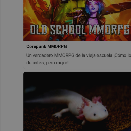
Corepunk MMORPG
Un verdadero MMORPG de la vieja escuela ¡Cómo l
de antes, pero mejor!