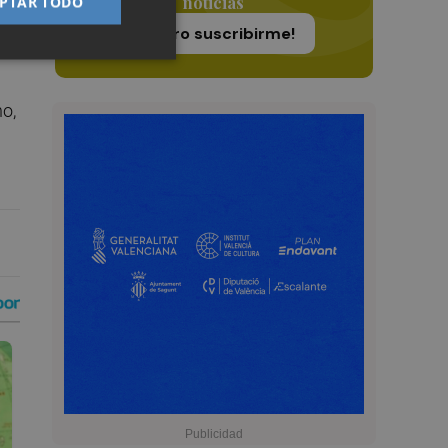
noticias
PTAR TODO
¡Quiero suscribirme!
no,