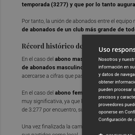
temporada
(3277) y que por lo tanto augur
Por tanto, la unión de abonados entre el equip
de abonados de un club más grande de tod
Récord histórico del Club
Uso respons
En el caso del
abono masculino
, los más de 11
Nosotros y nuestr
información en su 
de abonados masculinos de la historia del 
y datos de navega
acercarse a cifras que pasaban los 7.500 abona
obtener informació
pueden procesar su
En el caso del
abono femenino
, la cifra de m
precisos y caracte
muy significativa, ya que la media de asistenci
proveedores pueden
de 3.277 por encuentro, sumando abonados glob
oponerse en
Confi
Configuración de 
Una vez finalizada la campaña de abonos, Valen
sus partidos como local.