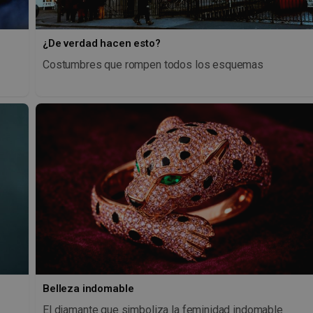
¿De verdad hacen esto?
Costumbres que rompen todos los esquemas
Belleza indomable
El diamante que simboliza la feminidad indomable