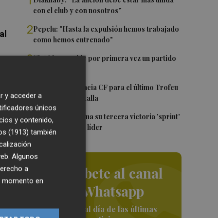
1
con el club y con nosotros”
2
Pepelu: "Hasta la expulsión hemos trabajado
al
como hemos entrenado"
3
Kiat Lim preside por primera vez un partido
en Mestalla
4
El once del Valencia CF para el último Trofeu
rd
r y acceder a
Taronja de Mestalla
tificadores únicos
a
5
Jorge Martín suma su tercera victoria 'sprint'
cios y contenido,
del año y es más líder
os (1913)
también
calización
s
 web. Algunos
e
Suscríbete al canal
derecho a
ier momento en
de Whatsapp
ra
Siempre al día de las últimas