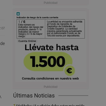
2:07
 de
Últimas Noticias
,
Diakhaby: “La afición debe estar más unida