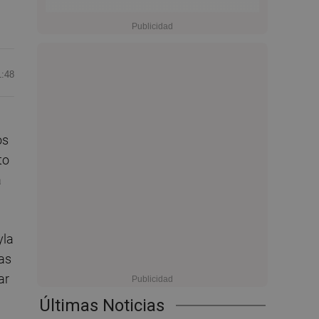
1:48
os
to
a
yla
las
ar
Últimas Noticias