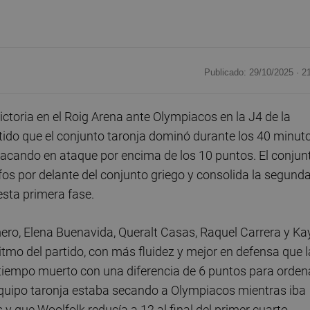
Publicado: 29/10/2025 ·
2
toria en el Roig Arena ante Olympiacos en la J4 de la
ido que el conjunto taronja dominó durante los 40 minut
acando en ataque por encima de los 10 puntos. El conjun
nfos por delante del conjunto griego y consolida la segund
 esta primera fase.
omero, Elena Buenavida, Queralt Casas, Raquel Carrera y Ka
itmo del partido, con más fluidez y mejor en defensa que 
r tiempo muerto con una diferencia de 6 puntos para orden
 equipo taronja estaba secando a Olympiacos mientras iba
y que Woolfolk reducía a 12 al final del primer cuarto.