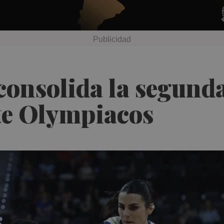
consolida la segund
nte Olympiacos