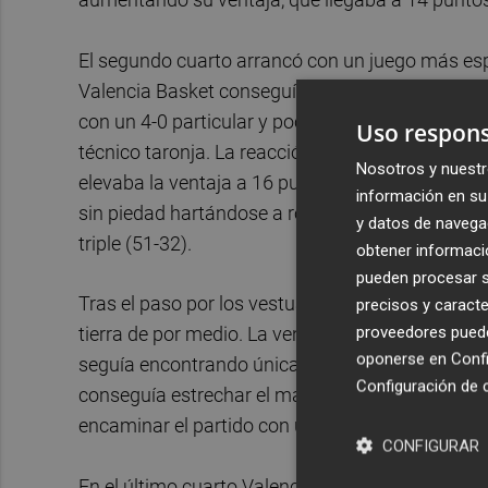
El segundo cuarto arrancó con un juego más esp
Valencia Basket conseguía hacer un parcial de 5
con un 4-0 particular y poco después un triple d
Uso respons
técnico taronja. La reacción no pudo ser más rá
Nosotros y nuestr
elevaba la ventaja a 16 puntos. La entrenadora 
información en su 
sin piedad hartándose a robar balones. El parcial
y datos de navega
triple (51-32).
obtener informació
pueden procesar su
Tras el paso por los vestuarios, el conjunto tar
precisos y caracte
proveedores pueden
tierra de por medio. La ventaja alcanzaba los 2
oponerse en
Confi
seguía encontrando únicamente los puntos de la
Configuración de 
conseguía estrechar el marcador. Un parcial de
encaminar el partido con un +30, aunque todav
CONFIGURAR
En el último cuarto Valencia Basket continuó intr