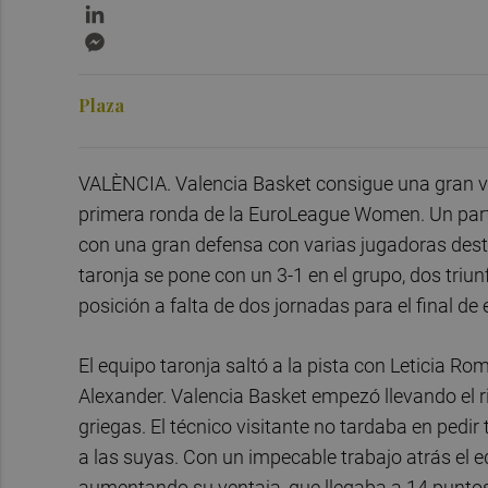
LinkedIn
Messenger
Plaza
VALÈNCIA. Valencia Basket consigue una gran vic
primera ronda de la EuroLeague Women. Un part
con una gran defensa con varias jugadoras dest
taronja se pone con un 3-1 en el grupo, dos triu
posición a falta de dos jornadas para el final de
El equipo taronja saltó a la pista con Leticia R
Alexander. Valencia Basket empezó llevando el r
griegas. El técnico visitante no tardaba en pedi
a las suyas. Con un impecable trabajo atrás el
aumentando su ventaja, que llegaba a 14 puntos 