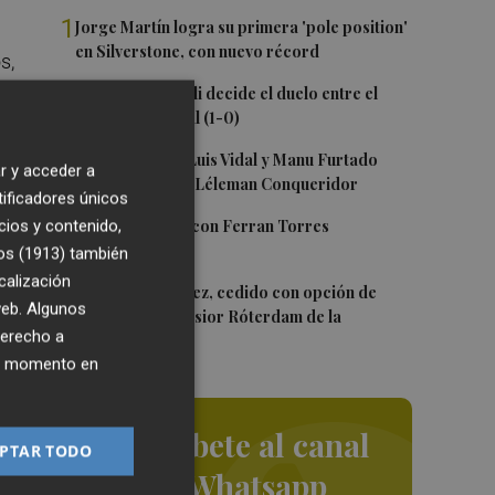
1
Jorge Martín logra su primera 'pole position'
en Silverstone, con nuevo récord
s,
2
a
Un gol de Bardeli decide el duelo entre el
Levante y su filial (1-0)
del
3
Nacho Huerta, Luis Vidal y Manu Furtado
r y acceder a
o
renuevan con el Léleman Conqueridor
tificadores únicos
l
4
Foios se vuelca con Ferran Torres
cios y contenido,
os (1913)
también
calización
5
Mario Domínguez, cedido con opción de
do
 web. Algunos
compra al Excelsior Róterdam de la
derecho a
Eredivisie
ier momento en
Suscríbete al canal
PTAR TODO
de Whatsapp