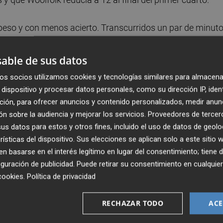
eso y con menos acierto. Transcurridos un par de minuto
-0 para subir la renta a 13 puntos, pero Woolfolk respondí
e Kollatou que recortaba a 9, provocaba el tiempo muerto 
able de sus datos
pida ni mejor. Un 7-0 de salida entre Buenavida y Casas
os socios utilizamos cookies y tecnologías similares para almacena
visitante lo paraba, pero Valencia Basket seguía golpeand
dispositivo y procesar datos personales, como su dirección IP, iden
 llegó a 12-0 y la renta a 21, que Woolfolk cortaba desde e
ción, para ofrecer anuncios y contenido personalizados, medir anun
n sobre la audiencia y mejorar los servicios.
Proveedores de tercer
s datos para estos y otros fines, incluido el uso de datos de geolo
onja mantuvo la energía y desde la confianza siguió ponien
rísticas del dispositivo. Sus elecciones se aplican solo a este sitio
 basarse en el interés legítimo en lugar del consentimiento; tiene 
4 puntos tras un 5-0 particular de Romero. Olympiacos
guración de publicidad
. Puede retirar su consentimiento en cualqu
 mano de Christinaki, Woolfolk y Kollatou pero no
cookies
.
Política de privacidad
 11-0 con dos triples de Ben Abdelkader empezaban a
ía quedaba mucho por delante.
RECHAZAR TODO
ACE
atable, con altos porcentajes de acierto y sin bajar los