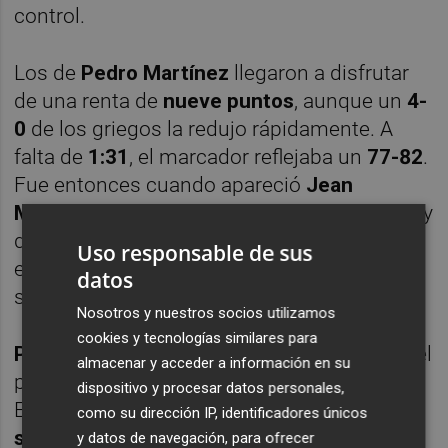
control.
Los de
Pedro Martínez
llegaron a disfrutar
de una renta de
nueve puntos
, aunque un
4-
0
de los griegos la redujo rápidamente. A
falta de
1:31
, el marcador reflejaba un
77-82
.
Fue entonces cuando apareció
Jean
Montero
para ampliar de nuevo la distancia y
dar la sensación de que el triunfo estaba
Uso responsable de sus
encarrilado, aunque todavía quedaba
datos
sufrimiento por delante.
Nosotros y nuestros socios utilizamos
cookies y tecnologías similares para
Panathinaikos
volvió a meterse de lleno en el
almacenar y acceder a información en su
partido tras dos errores de
Kameron Taylor
.
dispositivo y procesar datos personales,
El electrónico marcaba
83-86
con
28
como su dirección IP, identificadores únicos
segundos
por jugar y balón para
Valencia
.
y datos de navegación, para ofrecer