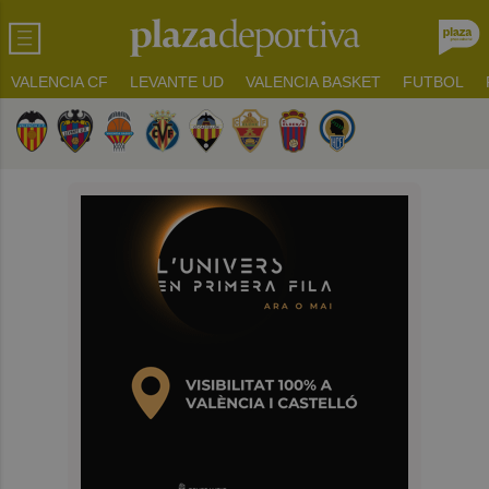
VALENCIA CF
LEVANTE UD
VALENCIA BASKET
FUTBOL