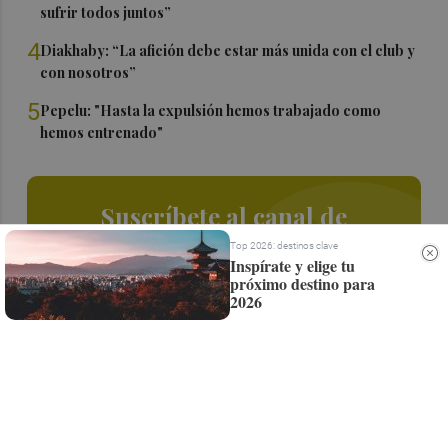
sufrir todos juntos”
4
Diakhaby: “La afición debe estar más unida con el club y
con nosotros”
5
Pepelu: "Hasta la expulsión hemos trabajado como
hemos entrenado"
Suscríbete al canal de
Whatsapp
Top 2026: destinos clave
Inspírate y elige tu
próximo destino para
Siempre al día de las últimas noticias
2026
¡Quiero suscribirme!