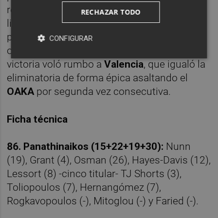
recibió y forzó la falta. Anotó el primer tiro
RECHAZAR TODO
libre, aunque erró el segundo. El rebote fue
para los griegos, que tuvieron una última
CONFIGURAR
opción, pero fallaron su lanzamiento. La
victoria voló rumbo a
Valencia
, que igualó la
eliminatoria de forma épica asaltando el
OAKA
por segunda vez consecutiva.
Ficha técnica
86. Panathinaikos (15+22+19+30):
Nunn
(19), Grant (4), Osman (26), Hayes-Davis (12),
Lessort (8) -cinco titular- TJ Shorts (3),
Toliopoulos (7), Hernangómez (7),
Rogkavopoulos (-), Mitoglou (-) y Faried (-).