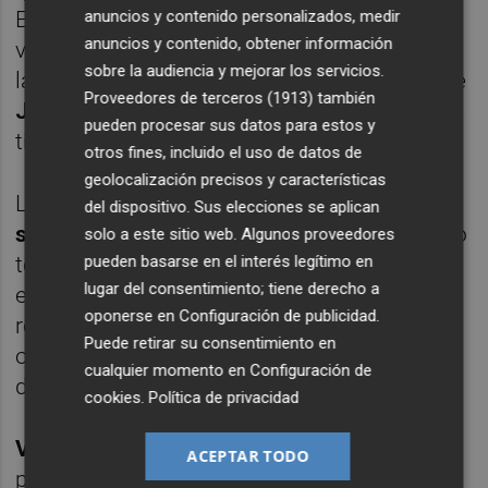
anuncios y contenido personalizados, medir
Era un ataque decisivo, con más de media
anuncios y contenido, obtener información
victoria en juego. Los valencianos superaron
sobre la audiencia y mejorar los servicios.
la presión y
Hayes-Davis
cometió falta sobre
Proveedores de terceros (1913)
también
Jean Montero
, que no falló desde la línea de
pueden procesar sus datos para estos y
tiros libres.
otros fines, incluido el uso de datos de
geolocalización precisos y características
La renta era de
cinco puntos
con
19
del dispositivo. Sus elecciones se aplican
segundos
por disputarse. Estaba cerca, pero
solo a este sitio web. Algunos proveedores
pueden basarse en el interés legítimo en
todavía no sentenciado.
Panathinaikos
falló
lugar del consentimiento; tiene derecho a
en primera instancia, aunque capturó el
oponerse en
Configuración de publicidad
.
rebote ofensivo y dispuso de una segunda
Puede retirar su consentimiento en
oportunidad que sí aprovechó para anotar,
cualquier momento en
Configuración de
dejando
siete segundos
en el reloj.
cookies
.
Política de privacidad
Valencia
necesitaba entonces cabeza fría
ACEPTAR TODO
para no perder el balón, y la tuvo.
Costello