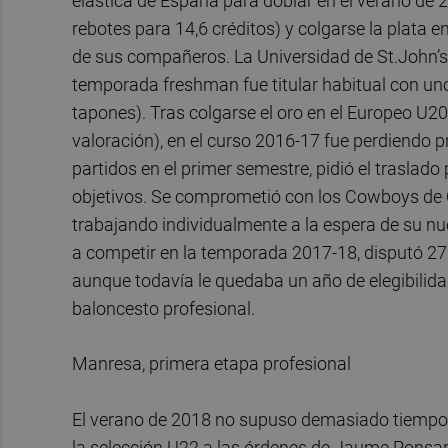
elástica de España para doblar en el verano de
rebotes para 14,6 créditos) y colgarse la plata
de sus compañeros. La Universidad de St.John’s, 
temporada freshman fue titular habitual con uno
tapones). Tras colgarse el oro en el Europeo U20
valoración), en el curso 2016-17 fue perdiendo 
partidos en el primer semestre, pidió el traslad
objetivos. Se comprometió con los Cowboys de O
trabajando individualmente a la espera de su nu
a competir en la temporada 2017-18, disputó 27 
aunque todavía le quedaba un año de elegibilidad
baloncesto profesional.
Manresa, primera etapa profesional
El verano de 2018 no supuso demasiado tiempo 
la selección U22 a las órdenes de Jaume Ponsar