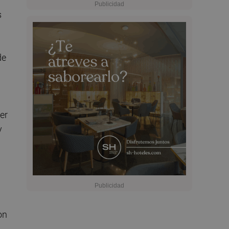
s
de
er
y
on