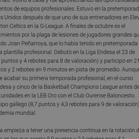
ientos de equipos profesionales. Estuvo en la pretempora
dos Unidos después de que uno de sus entrenadores en Ele
ston Celtics en la G-League. A finales de octubre es el
namientos por la plaga de lesiones de jugadores grandes q
ando Joan Peñarroya, que lo había tenido en pretemporada
a plantilla profesional. Debutó en la Liga Endesa el 23 de
puntos y 4 rebotes para 8 de valoración) y participó en 2
tos y 2 rebotes en 9 minutos en pista de promedio. Aunqu
de acabar su primera temporada profesional, en el curso
 Endesa y cinco de la Basketball Champions League antes d
nidades en la LEB Oro con el Club Ourense Baloncesto.
ipo gallego (8,7 puntos y 4,3 rebotes para 9 de valoración
ndemia mundial.
 empieza a tener una presencia continua en la rotación d
 en los que aporta 5,9 puntos y 2,3 rebotes para 5,1