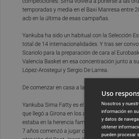
competiciones. Sima volverá a ponerse a las órd
temporadas y media en el Baxi Manresa entre 20
acb en la última de esas campañas.
Yankuba ha sido un habitual con la Selección Es
total de 14 internacionalidades. Y tras ser conv
Scariolo para la preparación de cara al Eurobask
Valencia Basket en esa concentración junto a s
López-Arostegui y Sergio De Larrea.
De comenzar en casa a la aventura americana
Uso respons
Nosotros y nuestr
Yankuba Sima Fatty es el quinto de los siete hi
información en su 
que llegó a Girona en los años 80 buscando mejo
y datos de navega
estaba en la herencia familiar, el Yankuba niño se
obtener informació
7 años comenzó a jugar con la pelota naranja en
pueden procesar su