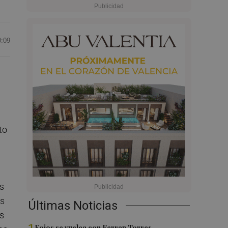
0:09
to
s
es
Últimas Noticias
s
Foios se vuelca con Ferran Torres