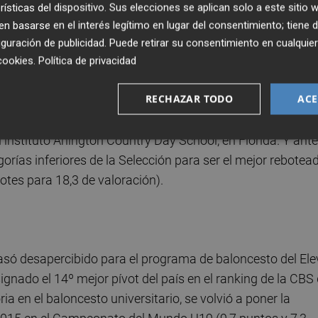
 para sus categorías inferiores. El verano de 2013 es clav
rísticas del dispositivo. Sus elecciones se aplican solo a este sitio
del club de su ciudad le abría todo tipo de escenarios a un
 basarse en el interés legítimo en lugar del consentimiento; tiene 
ra y su imponente envergadura de brazos. Al final se
guración de publicidad
. Puede retirar su consentimiento en cualqu
la Canarias Basketball Academy con el sueño de poder
cookies
.
Política de privacidad
estística y académicamente en los Estados Unidos. Y ll
RECHAZAR TODO
ACE
n gran torneo con su participación en el EuroLeague Next
es, el trabajo y las sesiones triples de entrenamiento le
 instituto Arlington Country Day School, en Florida. Y ant
orías inferiores de la Selección para ser el mejor rebotea
otes para 18,3 de valoración).
asó desapercibido para el programa de baloncesto del Ele
ignado el 14º mejor pívot del país en el ranking de la CBS
a en el baloncesto universitario, se volvió a poner la