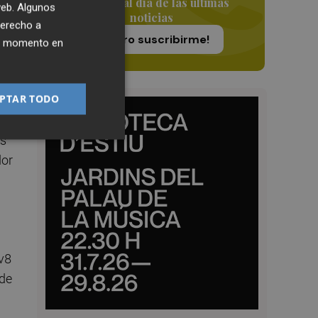
e
Siempre al día de las últimas
 web. Algunos
noticias
derecho a
¡Quiero suscribirme!
ier momento en
egó
PTAR TODO
es
dor
v8
 de