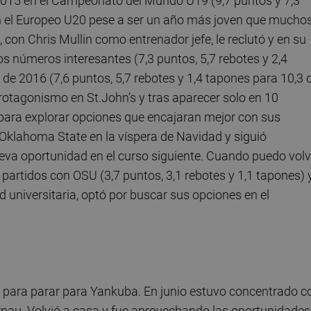
 2015 en el Campeonato del Mundo U19 (9,7 puntos y 7,3
 en el Europeo U20 pese a ser un año más joven que mucho
con Chris Mullin como entrenador jefe, le reclutó y en su
s números interesantes (7,3 puntos, 5,7 rebotes y 2,4
 de 2016 (7,6 puntos, 5,7 rebotes y 1,4 tapones para 10,3 
protagonismo en St.John’s y tras aparecer solo en 10
o para explorar opciones que encajaran mejor con sus
klahoma State en la víspera de Navidad y siguió
eva oportunidad en el curso siguiente. Cuando puedo volv
partidos con OSU (3,7 puntos, 3,1 rebotes y 1,1 tapones) 
 universitaria, optó por buscar sus opciones en el
para parar para Yankuba. En junio estuvo concentrado c
nau. Volvió a casa y fue aprovechando las oportunidades