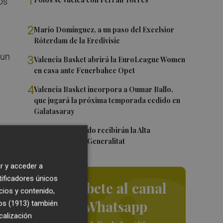
1
os
2
Mario Domínguez, a un paso del Excelsior
Róterdam de la Eredivisie
 un
3
Valencia Basket abrirá la EuroLeague Women
en casa ante Fenerbahce Opet
4
Valencia Basket incorpora a Oumar Ballo,
que jugará la próxima temporada cedido en
Galatasaray
5
Ferran y Grimaldo recibirán la Alta
Distinción de la Generalitat
r y acceder a
ia
tificadores únicos
Suscríbete al canal
cios y contenido,
os
de Whatsapp
os (1913)
también
calización