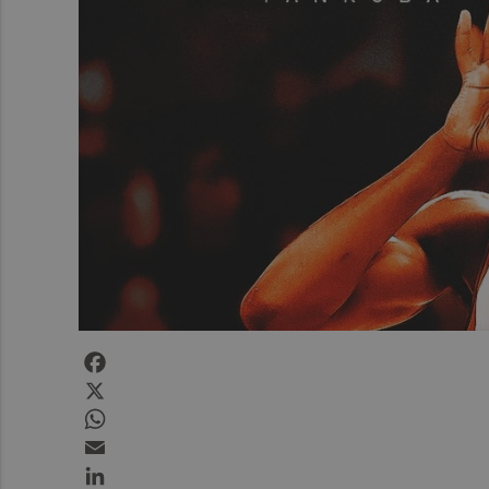
Facebook
X
WhatsApp
Email
LinkedIn